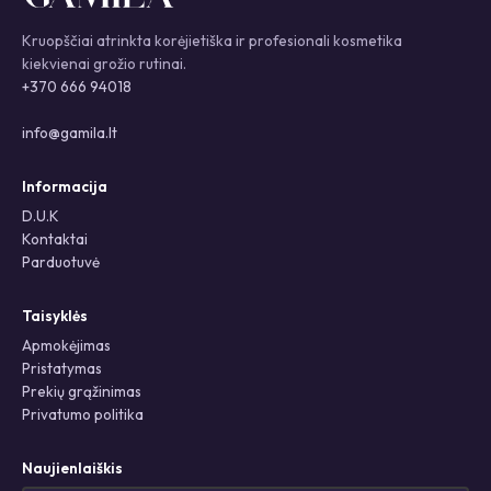
Kruopščiai atrinkta korėjietiška ir profesionali kosmetika
kiekvienai grožio rutinai.
+370 666 94018
info@gamila.lt
Informacija
D.U.K
Kontaktai
Parduotuvė
Taisyklės
Apmokėjimas
Pristatymas
Prekių grąžinimas
Privatumo politika
Naujienlaiškis