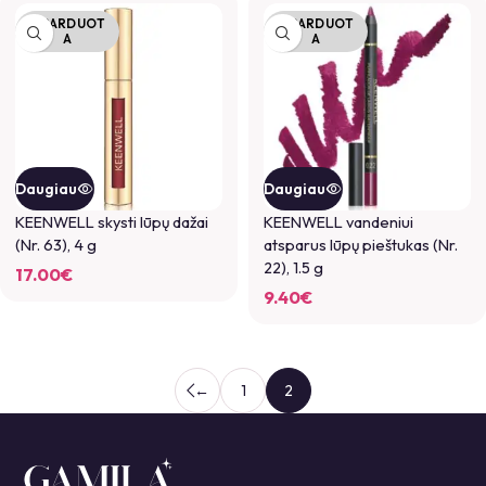
IŠPARDUOT
IŠPARDUOT
A
A
Daugiau
Daugiau
KEENWELL skysti lūpų dažai
KEENWELL vandeniui
(Nr. 63), 4 g
atsparus lūpų pieštukas (Nr.
22), 1.5 g
17.00
€
9.40
€
←
1
2