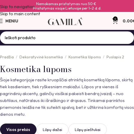
Nemokamas pristatymas nuo 50 €
Skip to navigation
Pristatymas visoje Lietuvoje per 1–2 d.d.
Skip to main content
0
MENIU
0.00
Pradžia
Dekoratyvinė kosmetika
Kosmetika lūpoms
Puslapis 2
Kosmetika lūpoms
Šioje kategorijoje rasite kruopščiai atrinktą kosmetiką lūpoms, skirtą
tiek kasdieniam, tiek ryškesniam makiažui. Lūpos yra vienas iš
pagrindinių akcentų, galinčių visiškai pakeisti bendrą įvaizdį – nuo
subtilaus, natūralaus iki išraiškingo ir drąsaus. Tinkamai parinktos
priemonės leidžia ne tik suteikti spalvą, bet ir užtikrina komfortą visos
dienos metu.
Visos prekės
Lūpų dažai
Lūpų pieštukai