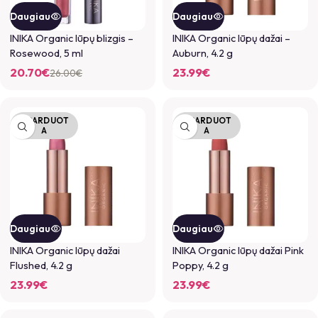
Daugiau
Daugiau
INIKA Organic lūpų blizgis –
INIKA Organic lūpų dažai –
Rosewood, 5 ml
Auburn, 4.2 g
20.70
€
23.99
€
26.00
€
IŠPARDUOT
IŠPARDUOT
A
A
Daugiau
Daugiau
INIKA Organic lūpų dažai
INIKA Organic lūpų dažai Pink
Flushed, 4.2 g
Poppy, 4.2 g
23.99
€
23.99
€