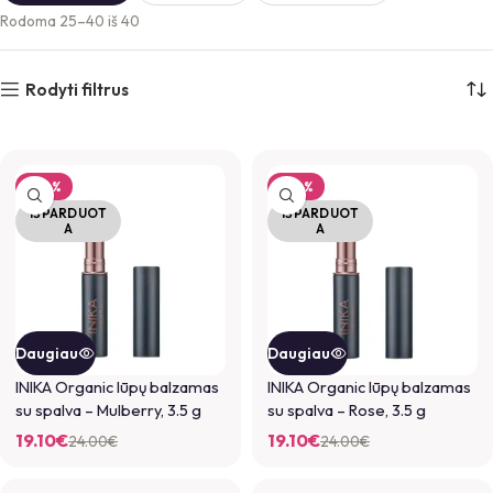
Rodoma 25–40 iš 40
Rodyti filtrus
-20%
-20%
IŠPARDUOT
IŠPARDUOT
A
A
Daugiau
Daugiau
INIKA Organic lūpų balzamas
INIKA Organic lūpų balzamas
su spalva – Mulberry, 3.5 g
su spalva – Rose, 3.5 g
19.10
€
19.10
€
24.00
€
24.00
€