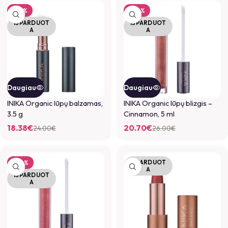
-23%
-20%
IŠPARDUOT
IŠPARDUOT
A
A
Daugiau
Daugiau
INIKA Organic lūpų balzamas,
INIKA Organic lūpų blizgis –
3.5 g
Cinnamon, 5 ml
18.38
€
20.70
€
24.00
€
26.00
€
IŠPARDUOT
-20%
A
IŠPARDUOT
A