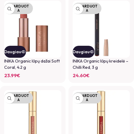
IŠPARDUOT
IŠPARDUOT
A
A
Daugiau
Daugiau
INIKA Organic lūpų dažai Soft
INIKA Organic lūpų kreidelė –
Coral, 4.2 g
Chilli Red, 3 g
23.99
€
24.60
€
IŠPARDUOT
IŠPARDUOT
A
A