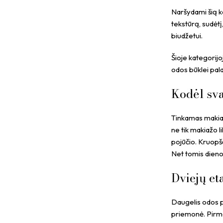
Naršydami šią kat
tekstūrą, sudėtį
biudžetui.
Šioje kategorijo
odos būklei palai
Kodėl sva
Tinkamas makiaž
ne tik makiažo l
pojūčio. Kruopšč
Net tomis dieno
Dviejų et
Daugelis odos p
priemonė. Pirmaj