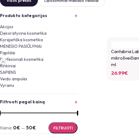
Visos prekės
Liposominiai makiažo valikliai
Produkto kategorijos
Akcijos
Dekoratyvinė kosmetika
Korėjietiška kosmetika
MĖNESIO PASIŪLYMAI
Cantabria La
Papildai
mikrošveičiama
Profesionali kosmetika
ml
Rinkiniai
SAPIENS
26.99
€
Veido ampulės
Vyrams
Filtruoti pagal kainą
Kaina:
0€
—
50€
FILTRUOTI