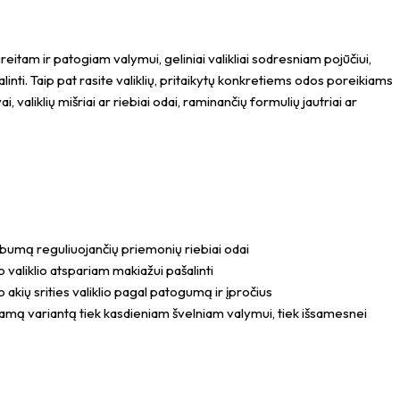
reitam ir patogiam valymui, geliniai valikliai sodresniam pojūčiui,
linti. Taip pat rasite valiklių, pritaikytų konkretiems odos poreikiams
valiklių mišriai ar riebiai odai, raminančių formulių jautriai ar
sebumą reguliuojančių priemonių riebiai odai
 valiklio atspariam makiažui pašalinti
 akių srities valiklio pagal patogumą ir įpročius
nkamą variantą tiek kasdieniam švelniam valymui, tiek išsamesnei