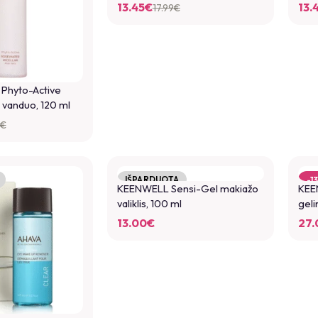
13.45
€
13.
17.99
€
 Phyto-Active
ų vanduo, 120 ml
€
IŠPARDUOTA
-1
KEENWELL Sensi-Gel makiažo
KEE
IŠ
valiklis, 100 ml
geli
13.00
€
27.