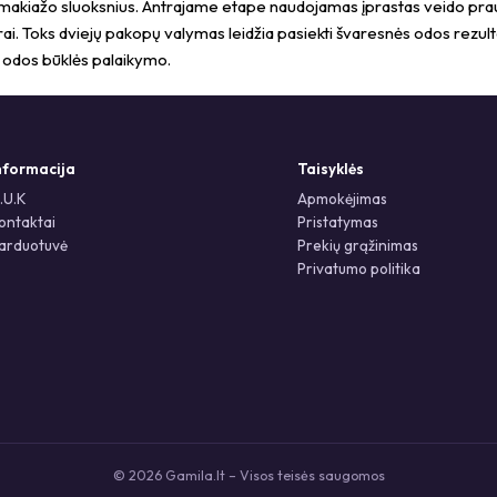
akiažo sluoksnius. Antrajame etape naudojamas įprastas veido prausik
ūrai. Toks dviejų pakopų valymas leidžia pasiekti švaresnės odos rez
 odos būklės palaikymo.
nformacija
Taisyklės
.U.K
Apmokėjimas
ontaktai
Pristatymas
arduotuvė
Prekių grąžinimas
Privatumo politika
© 2026 Gamila.lt – Visos teisės saugomos