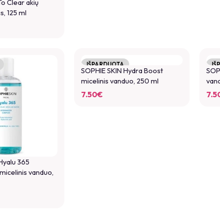
o Clear akių
s, 125 ml
IŠPARDUOTA
IŠ
SOPHIE SKIN Hydra Boost
SOPH
micelinis vanduo, 250 ml
van
7.50
€
7.5
Hyalu 365
micelinis vanduo,