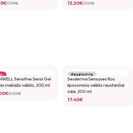
45
€
13.20
€
17.99
€
17.99
€
IŠPARDUOTA
3%
NWELL Sensitive Sensi Gel
Sesderma Sensyses Ros
PARDUOTA
nis makiažo valiklis, 200 ml
liposominis valiklis raustančiai
odai, 200 ml
00
€
31.00
€
17.40
€