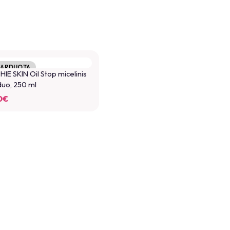
PARDUOTA
IE SKIN Oil Stop micelinis
duo, 250 ml
0
€