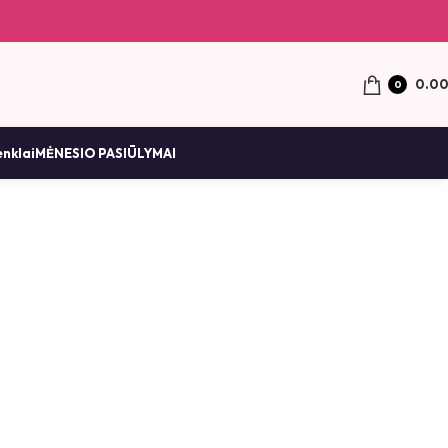
0.0
0
enklai
MĖNESIO PASIŪLYMAI