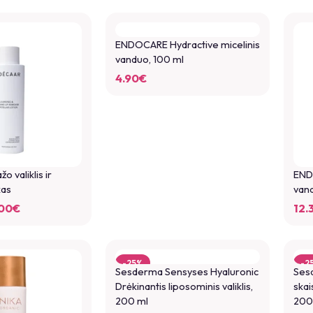
ENDOCARE Hydractive micelinis
vanduo, 100 ml
4.90
€
 valiklis ir
END
kas
van
00
€
12.
-25%
-2
Sesderma Sensyses Hyaluronic
Ses
Drėkinantis liposominis valiklis,
skai
200 ml
200