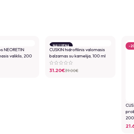
NAUJIENA
-2
bs NEORETIN
CUSKIN hidrofilinis valomasis
-20%
sis valiklis, 200
balzamas su kamelija, 100 ml
31.20
€
39.00
€
CUSK
prob
200
21.