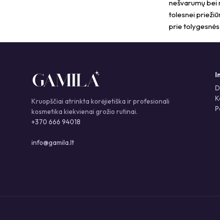
nešvarumų bei m
tolesnei prieži
prie tolygesnės
I
D
K
Kruopščiai atrinkta korėjietiška ir profesionali
P
kosmetika kiekvienai grožio rutinai.
+370 666 94018
info@gamila.lt