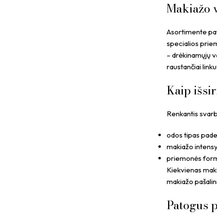
Makiažo v
Asortimente pate
specialios priem
– drėkinamųjų va
raustančiai linku
Kaip išsi
Renkantis svarbu
odos tipas paded
makiažo intensyv
priemonės forma 
Kiekvienas makia
makiažo pašalin
Patogus p