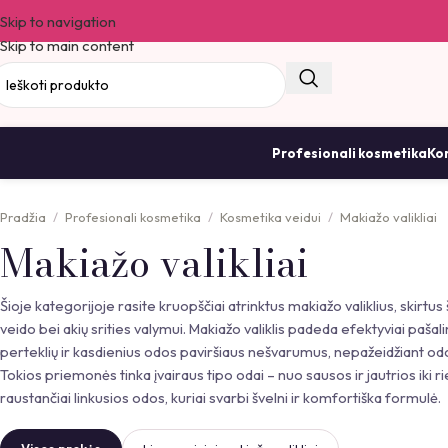
Skip to navigation
Skip to main content
Profesionali kosmetika
Kor
Pradžia
Profesionali kosmetika
Kosmetika veidui
Makiažo valikliai
Makiažo valikliai
Šioje kategorijoje rasite kruopščiai atrinktus makiažo valiklius, skirtu
veido bei akių srities valymui. Makiažo valiklis padeda efektyviai pašali
perteklių ir kasdienius odos paviršiaus nešvarumus, nepažeidžiant od
Tokios priemonės tinka įvairaus tipo odai – nuo sausos ir jautrios iki ri
raustančiai linkusios odos, kuriai svarbi švelni ir komfortiška formulė.