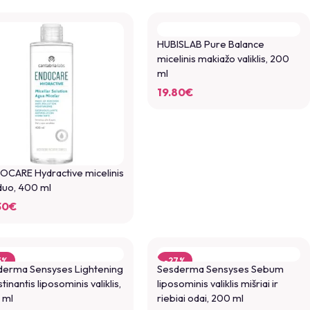
HUBISLAB Pure Balance
micelinis makiažo valiklis, 200
ml
19.80
€
OCARE Hydractive micelinis
duo, 400 ml
30
€
5%
-27%
derma Sensyses Lightening
Sesderma Sensyses Sebum
stinantis liposominis valiklis,
liposominis valiklis mišriai ir
 ml
riebiai odai, 200 ml