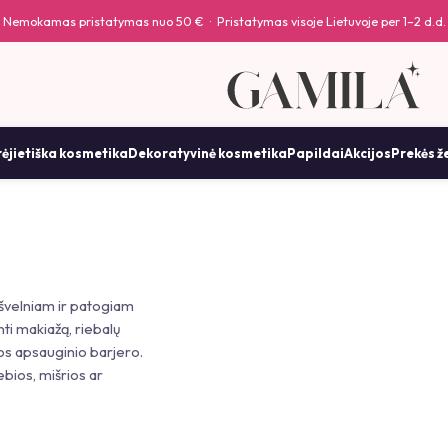
Nemokamas pristatymas nuo 50 € · Pristatymas visoje Lietuvoje per 1–2 d.d.
ėjietiška kosmetika
Dekoratyvinė kosmetika
Papildai
Akcijos
Prekės ž
s švelniam ir patogiam
nti makiažą, riebalų
os apsauginio barjero.
ebios, mišrios ar