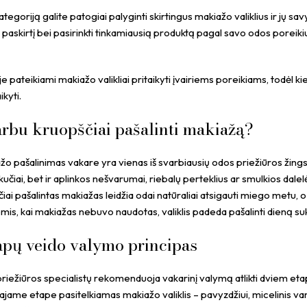
egoriją galite patogiai palyginti skirtingus makiažo valiklius ir jų savy
, paskirtį bei pasirinkti tinkamiausią produktą pagal savo odos pore
je pateikiami makiažo valikliai pritaikyti įvairiems poreikiams, todėl ki
kyti.
rbu kruopščiai pašalinti makiažą?
o pašalinimas vakare yra vienas iš svarbiausių odos priežiūros žingsn
ikučiai, bet ir aplinkos nešvarumai, riebalų perteklius ar smulkios dalel
iai pašalintas makiažas leidžia odai natūraliai atsigauti miego metu, o n
mis, kai makiažas nebuvo naudotas, valiklis padeda pašalinti dieną 
apų veido valymo principas
riežiūros specialistų rekomenduoja vakarinį valymą atlikti dviem et
ame etape pasitelkiamas makiažo valiklis – pavyzdžiui, micelinis vanduo 