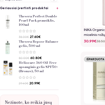
Geriausiai įvertinti produktai
Thesera Perfect Double
Pearl Pack prausiklis,
100ml
INIKA Organic
micelinis roži
27.60
€
38.00
€
30.99
€
Thesera Repose Balance
38.50
gelis, 500 ml
60.80
€
80.00
€
IŠPARDUOTA
Heliocare 360 Oil-Free
apsauginis gelis SPF50+
(Bronze), 50 ml
20.99
€
29.40
€
Nežinote, ko reikia jūsų