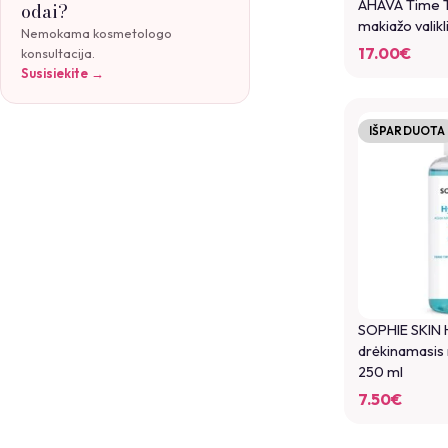
AHAVA Time T
odai?
makiažo valikli
Nemokama kosmetologo
17.00
€
konsultacija.
Susisiekite →
IŠPARDUOTA
SOPHIE SKIN 
drėkinamasis 
250 ml
7.50
€