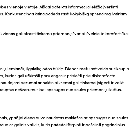
bes vienoje vietoje. Aiškiai pateikta informacija leidžia įvertinti
ikius. Konkurencinga kaina padeda rasti kokybišką sprendimą įvairiam
ekvienas gali atrasti tinkamą priemonę švariai, švelniai ir komfortiškai
ių, lemiančių ilgalaikę odos būklę. Dienos metu ant veido susikaupia
ės, kurios gali užkimšti porų angas ir prisidėti prie diskomforto
audojami serumai ar naktiniai kremai gali tinkamai įsigerti ir veikti.
sukauptus nešvarumus bei apsaugos nuo saulės priemonių likučius.
apais, ypač jei dieną buvo naudotas makiažas ar apsaugos nuo saulės
ar gelinis valiklis, kuris padeda ištirpinti ir pašalinti pagrindinius