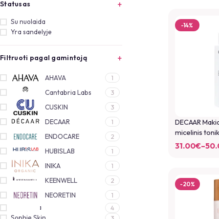
Statusas
Su nuolaida
-14%
Yra sandelyje
Filtruoti pagal gamintoją
AHAVA
1
Cantabria Labs
3
CUSKIN
3
DECAAR
DECAAR Makiažo
1
micelinis toni
ENDOCARE
2
31.00
€
–
50.
HUBISLAB
1
INIKA
1
KEENWELL
2
-20%
NEORETIN
1
Sesderma
4
Sophie Skin
3