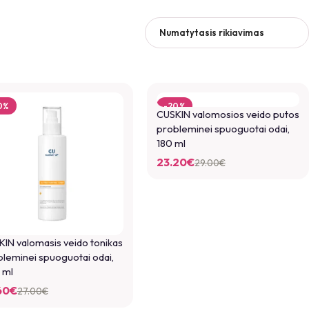
0%
-20%
CUSKIN valomosios veido putos
probleminei spuoguotai odai,
180 ml
23.20
€
29.00
€
IN valomasis veido tonikas
leminei spuoguotai odai,
 ml
60
€
27.00
€