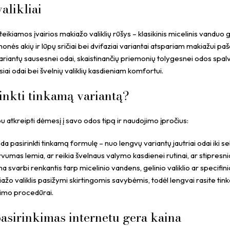
alikliai
ikiamos įvairios makiažo valiklių rūšys – klasikinis micelinis vanduo g
onės akių ir lūpų sričiai bei dvifaziai variantai atspariam makiažui paša
riantų sausesnei odai, skaistinančių priemonių tolygesnei odos spalvai, 
siai odai bei švelnių valiklių kasdieniam komfortui.
rinkti tinkamą variantą?
 atkreipti dėmesį į savo odos tipą ir naudojimo įpročius:
a pasirinkti tinkamą formulę – nuo lengvų variantų jautriai odai iki 
umas lemia, ar reikia švelnaus valymo kasdienei rutinai, ar stipresnio
svarbi renkantis tarp micelinio vandens, gelinio valiklio ar specifinio
žo valiklis pasižymi skirtingomis savybėmis, todėl lengvai rasite ti
imo procedūrai.
asirinkimas internetu gera kaina