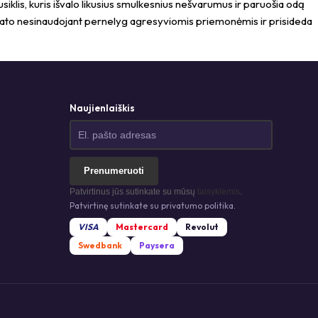
lis, kuris išvalo likusius smulkesnius nešvarumus ir paruošia odą
ultato nesinaudojant pernelyg agresyviomis priemonėmis ir prisideda
Naujienlaiškis
Prenumeruoti
Patvirtinus jūs sutinkate su mūsų
taisyklėmis
.
Patvirtinę sutinkate su privatumo politika.
VISA
Mastercard
Revolut
Swedbank
Paysera