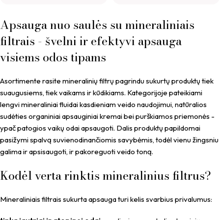
Apsauga nuo saulės su mineraliniais
filtrais - švelni ir efektyvi apsauga
visiems odos tipams
Asortimente rasite mineralinių filtrų pagrindu sukurtų produktų tiek
suaugusiems, tiek vaikams ir kūdikiams. Kategorijoje pateikiami
lengvi mineraliniai fluidai kasdieniam veido naudojimui, natūralios
sudėties organiniai apsauginiai kremai bei purškiamos priemonės -
ypač patogios vaikų odai apsaugoti. Dalis produktų papildomai
pasižymi spalvą suvienodinančiomis savybėmis, todėl vienu žingsniu
galima ir apsisaugoti, ir pakoreguoti veido toną.
Kodėl verta rinktis mineralinius filtrus?
Mineraliniais filtrais sukurta apsauga turi kelis svarbius privalumus: