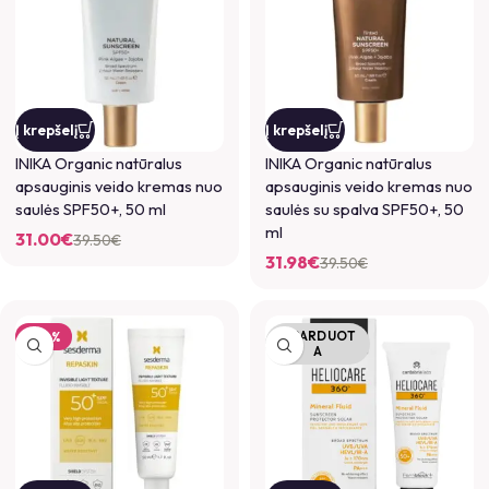
Į krepšelį
Į krepšelį
INIKA Organic natūralus
INIKA Organic natūralus
apsauginis veido kremas nuo
apsauginis veido kremas nuo
saulės SPF50+, 50 ml
saulės su spalva SPF50+, 50
ml
31.00
€
39.50
€
31.98
€
39.50
€
IŠPARDUOT
-20%
A