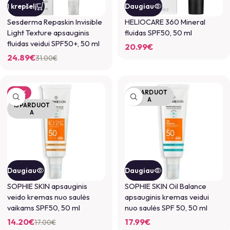
Į krepšelį
Daugiau
Sesderma Repaskin Invisible
HELIOCARE 360 Mineral
Light Texture apsauginis
fluidas SPF50, 50 ml
fluidas veidui SPF50+, 50 ml
20.99
€
24.89
€
31.00
€
IŠPARDUOT
-16%
A
IŠPARDUOT
A
Daugiau
Daugiau
SOPHIE SKIN apsauginis
SOPHIE SKIN Oil Balance
veido kremas nuo saulės
apsauginis kremas veidui
vaikams SPF50, 50 ml
nuo saulės SPF 50, 50 ml
14.20
€
17.99
€
17.00
€