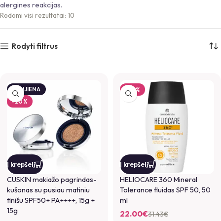
alergines reakcijas.
Rodomi visi rezultatai: 10
Rodyti filtrus
NAUJIENA
-30%
-20%
Į krepšelį
Į krepšelį
CUSKIN makiažo pagrindas-
HELIOCARE 360 Mineral
kušonas su pusiau matiniu
Tolerance fluidas SPF 50, 50
finišu SPF50+ PA++++, 15g +
ml
15g
22.00
€
31.43
€