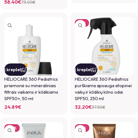
58.40
€
73.00
€
-14%
Į krepšelį
Į krepšelį
HELIOCARE 360 Pediatrics
HELIOCARE 360 Pediatrics
priemonė su mineraliniais
purškiama apsauga atopinei
filtrais vaikams ir kūdikiams
vaikų ir kūdikių kūno odai
SPF50+, 50 ml
SPF50, 250 ml
24.89
€
32.20
€
37.50
€
-22%
-19%