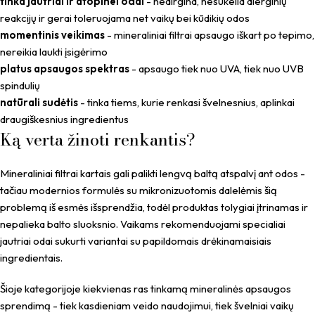
tinka jautriai ir atopinei odai
- nedirgina, nesukelia alerginių
reakcijų ir gerai toleruojama net vaikų bei kūdikių odos
momentinis veikimas
- mineraliniai filtrai apsaugo iškart po tepimo,
nereikia laukti įsigėrimo
platus apsaugos spektras
- apsaugo tiek nuo UVA, tiek nuo UVB
spindulių
natūrali sudėtis
- tinka tiems, kurie renkasi švelnesnius, aplinkai
draugiškesnius ingredientus
Ką verta žinoti renkantis?
Mineraliniai filtrai kartais gali palikti lengvą baltą atspalvį ant odos -
tačiau modernios formulės su mikronizuotomis dalelėmis šią
problemą iš esmės išsprendžia, todėl produktas tolygiai įtrinamas ir
nepalieka balto sluoksnio. Vaikams rekomenduojami specialiai
jautriai odai sukurti variantai su papildomais drėkinamaisiais
ingredientais.
Šioje kategorijoje kiekvienas ras tinkamą mineralinės apsaugos
sprendimą - tiek kasdieniam veido naudojimui, tiek švelniai vaikų