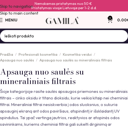
Nemokamas pristatymas nuo 50 €
Skip to navigation
Pristatymas visoje Lietuvoje per 1–2 d.d.
Skip to main content
0
MENIU
0.00
Pradžia
Profesionali kosmetika
Kosmetika veidui
Apsauga nuo saulės
Apsauga nuo saulės su mineraliniais filtrais
Apsauga nuo saulės su
mineraliniais filtrais
Šioje kategorijoje rasite saulės apsaugos priemones su mineraliniais
filtrais – cinko oksidu ir titano dioksidu, kurie veikia kitaip nei cheminiai
filtrai. Mineraliniai filtrai nesiskverbia į odos sluoksnius, o sukuria
apsauginį ekraną ant odos paviršiaus, atspindintį ir išsklaidantį UV
spindulius. Tai ypač vertinga jautrios, reaktyvios ar atopinės odos
savininkams, kuriems cheminiai filtrai gali sukelti dirginimą ar