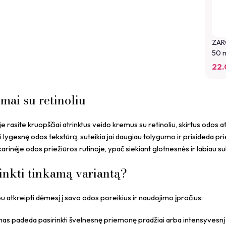
ZARQ
50 
22.
mai su retinoliu
je rasite kruopščiai atrinktus veido kremus su retinoliu, skirtus odos a
 lygesnę odos tekstūrą, suteikia jai daugiau tolygumo ir prisideda pr
rinėje odos priežiūros rutinoje, ypač siekiant glotnesnės ir labiau 
rinkti tinkamą variantą?
 atkreipti dėmesį į savo odos poreikius ir naudojimo įpročius:
umas padeda pasirinkti švelnesnę priemonę pradžiai arba intensyvesnį