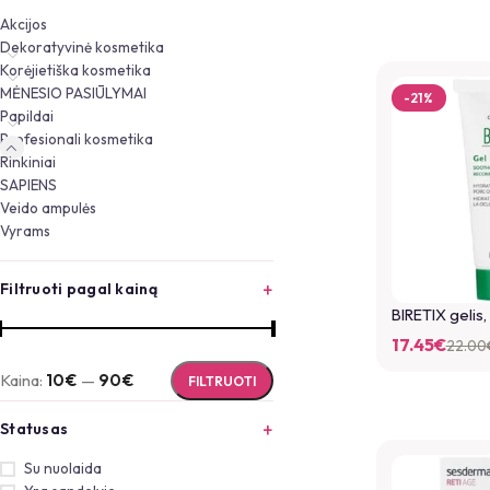
Akcijos
Dekoratyvinė kosmetika
Korėjietiška kosmetika
MĖNESIO PASIŪLYMAI
-21%
Papildai
Profesionali kosmetika
Rinkiniai
SAPIENS
Veido ampulės
Vyrams
Filtruoti pagal kainą
BIRETIX gelis,
17.45
€
22.00
Kaina:
10€
—
90€
FILTRUOTI
Statusas
Su nuolaida