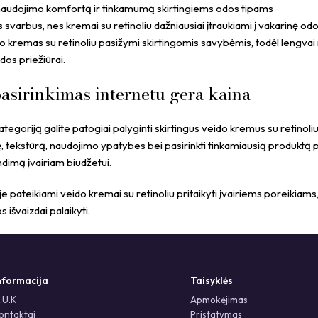
naudojimo komfortą ir tinkamumą skirtingiems odos tipams
 svarbus, nes kremai su retinoliu dažniausiai įtraukiami į vakarinę odo
 kremas su retinoliu pasižymi skirtingomis savybėmis, todėl lengvai r
dos priežiūrai.
asirinkimas internetu gera kaina
tegoriją galite patogiai palyginti skirtingus veido kremus su retinoliu i
lę, tekstūrą, naudojimo ypatybes bei pasirinkti tinkamiausią produktą
dimą įvairiam biudžetui.
je pateikiami veido kremai su retinoliu pritaikyti įvairiems poreikiam
s išvaizdai palaikyti.
nformacija
Taisyklės
.U.K
Apmokėjimas
ontaktai
Pristatymas