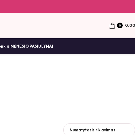
0.0
0
enklai
MĖNESIO PASIŪLYMAI