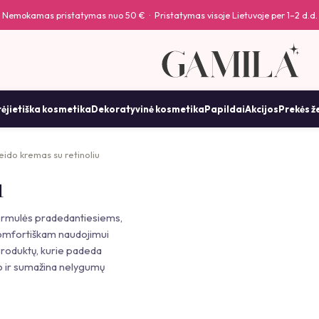
Nemokamas pristatymas nuo 50 € · Pristatymas visoje Lietuvoje per 1–2 d.d.
ėjietiška kosmetika
Dekoratyvinė kosmetika
Papildai
Akcijos
Prekės ž
eido kremas su retinoliu
u
 formulės pradedantiesiems,
 komfortiškam naudojimui
produktų, kurie padeda
o ir sumažina nelygumų