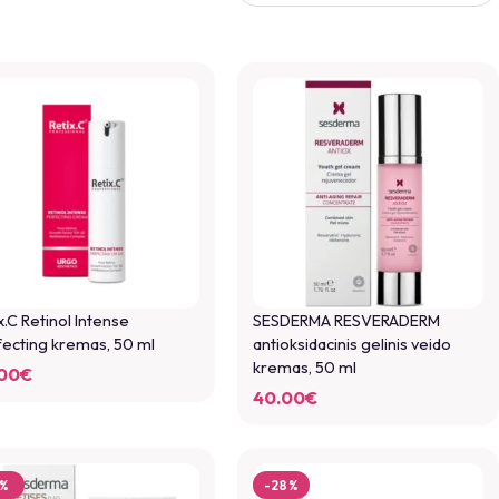
x.C Retinol Intense
SESDERMA RESVERADERM
ecting kremas, 50 ml
antioksidacinis gelinis veido
kremas, 50 ml
00
€
40.00
€
8%
-28%