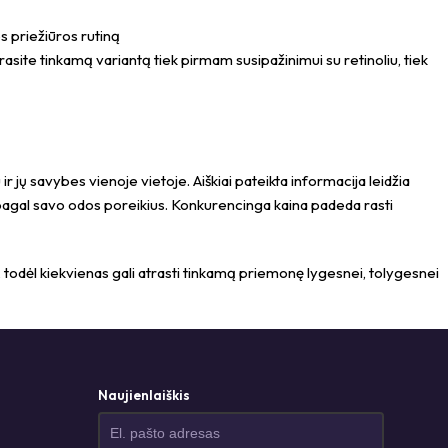
s priežiūros rutiną
asite tinkamą variantą tiek pirmam susipažinimui su retinoliu, tiek
r jų savybes vienoje vietoje. Aiškiai pateikta informacija leidžia
 pagal savo odos poreikius. Konkurencinga kaina padeda rasti
s, todėl kiekvienas gali atrasti tinkamą priemonę lygesnei, tolygesnei
Naujienlaiškis