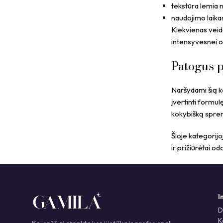
tekstūra lemia 
naudojimo laikas
Kiekvienas veido
intensyvesnei o
Patogus p
Naršydami šią ka
įvertinti formu
kokybišką spren
Šioje kategorijo
ir prižiūrėtai odo
I
D
K