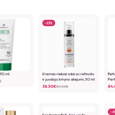
-23%
 50 ml
Kremas riebiai odai su retinoliu
Reti
ir juodojo kmyno aliejumi, 50 ml
Perf
€
38.50
€
84.
50.00
€
-
Sesderma Reti-Age veido