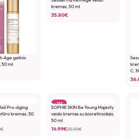
kremas, 50 ml
35.80
€
-Age gelinis
Ses
 50 ml
krem
C, 3
36.
-25%
sil Pro-Aging
SOPHIE SKIN Be Young Majesty
ontūro kremas, 30
veido kremas su bioretinoidais,
50 ml
14.99
€
0
€
20.00
€