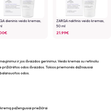
A dieninis veido kremas,
ZARQA naktinis veido kremas,
ml
50 ml
00
€
21.99
€
tnaujinimui ir jos išvaizdos gerinimui. Veido kremas su retinoliu
ie prižiūrėtos odos išvaizdos. Tokios priemonės dažniausiai
subalansuotos odos.
 kremą pažengusiai priežiūrai