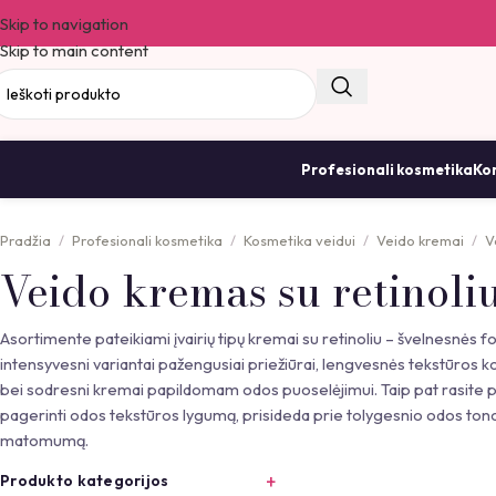
Skip to navigation
Skip to main content
Profesionali kosmetika
Kor
Pradžia
Profesionali kosmetika
Kosmetika veidui
Veido kremai
V
Veido kremas su retinoli
Asortimente pateikiami įvairių tipų kremai su retinoliu – švelnesnės
intensyvesni variantai pažengusiai priežiūrai, lengvesnės tekstūros
bei sodresni kremai papildomam odos puoselėjimui. Taip pat rasite 
pagerinti odos tekstūros lygumą, prisideda prie tolygesnio odos ton
matomumą.
Produkto kategorijos