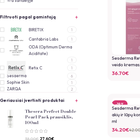
Yra sandelyje
Filtruoti pagal gamintoją
BIRETIX
1
Cantabria Labs
1
ODA (Optimum Derma
Aciditate)
Sesderma Reti
1
veido kremas,
Retix C
1
36.70
€
Sesderma
6
Sophie Skin
1
ZARQA
2
Geriausiai įvertinti produktai
-19%
Sesderma Reti
Thesera Perfect Double
akių ir lūpų k
Pearl Pack prausiklis,
ml
100ml
34.20
€
42.0
27.60
€
38.00
€