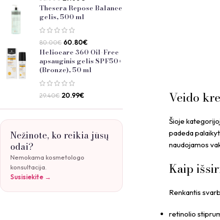
Thesera Repose Balance
gelis, 500 ml
60.80
€
80.00
€
Heliocare 360 Oil-Free
apsauginis gelis SPF50+
(Bronze), 50 ml
Veido kre
20.99
€
29.40
€
Šioje kategorijo
padeda palaikyti
Nežinote, ko reikia jūsų
odai?
naudojamos vaka
Nemokama kosmetologo
Kaip išsi
konsultacija.
Susisiekite →
Renkantis svarbu
retinolio stipr