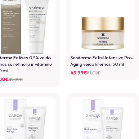
derma Retises 0,5% veido
Sesderma Retisil Intensive Pro-
as su retinoliu ir vitaminu
Aging veido kremas, 50 ml
0 ml
43.99
€
61.00
€
00
€
39.00
€