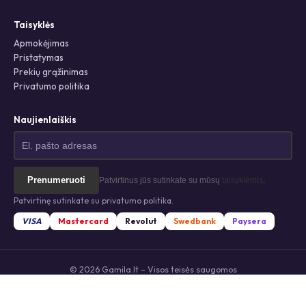
Taisyklės
Apmokėjimas
Pristatymas
Prekių grąžinimas
Privatumo politika
Naujienlaiškis
Prenumeruoti
Patvirtinus jūs sutinkate su mūsų
taisyklėmis
.
Patvirtinę sutinkate su privatumo politika.
VISA
Mastercard
Revolut
Swedbank
Paysera
© 2026 Gamila.lt – Visos teisės saugomos