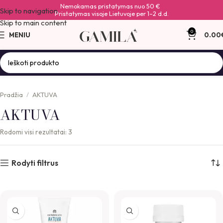
Nemokamas pristatymas nuo 50 €
Skip to navigation
Pristatymas visoje Lietuvoje per 1–2 d.d.
Skip to main content
0
MENIU
0.00
Pradžia
AKTUVA
AKTUVA
Rodomi visi rezultatai: 3
Rodyti filtrus