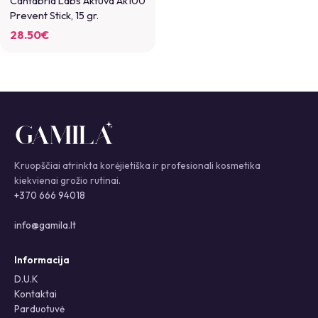
Cantabria Labs Aktuva Ak100
Prevent Stick, 15 gr.
28.50
€
Kruopščiai atrinkta korėjietiška ir profesionali kosmetika
kiekvienai grožio rutinai.
+370 666 94018
info@gamila.lt
Informacija
D.U.K
Kontaktai
Parduotuvė