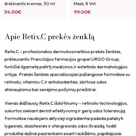
drėkinantis kremas, 50 ml
Mask, 8 Vnt.
54.00
€
99.00
€
Apie Retix.C prekės ženklą
Retix.C – profesionalios dermokosmetikos prekės ženklas,
priklausantis Prancūzijos farmacijos grupei URGO Group,
turinčiai ilgametę patirtį medicinos ir estetinės dermatologijos
srityje. Prekės ženklas specializuojasi pažangiose formulėse su
retinoliu, vitaminu C ir antioksidantais, skirtose odos
atsinaujinimui bei senėjimo požymių priežiūrai.
Vienas didžiausių Retix.C išskirtinumų – retinolio technologijos,
sukurtos siekiant derinti efektyvumą ir gerą odos toleranciją.
Formulėse naudojami aktyvieji ingredientai padeda palaikyti
lygesnės, skaistesnės ir stangresnės odos išvaizdą, todėl
produktai dažnai pasirenkami esant raukšlėms, papilkėjusiai