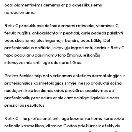
odai, pigmentinėms dėmėms ar po aknės likusiems
netobulumams.
Retix.C produktuose dažnai derinami retinoidai, vitaminas C,
ferulo rūgštis, antioksidantai ir peptidai, kurie padeda palaikyti
odos skaistumą, elastingumą ir bendrą odos būklę. Dėl
profesionalaus požiūrio į aktyviųjų ingredientų derinius Retix.C
tapo populiariu pasirinkimu tarp žmonių, ieškančių
intensyvesnės anti-age odos priežiūros.
Prekės ženklas taip pat vertinamas estetinės dermatologijos ir
profesionalios kosmetologijos srityje, nes jo produktai dažnai
naudojami kaip kasdienės odos priežiūros papildymas po
profesionalių procedūrų ar siekiant palaikyti ilgalaikius odos
priežiūros rezultatus.
Retix.C – tai profesionali anti-age kosmetika tiems, kurie ieško
retinolio kosmetikos, vitamino C odos priežiūros ir efektyvių