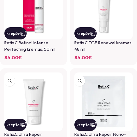
GAUKITE 5 %
NUOLAIDĄ PIRMAM
UŽSAKYMUI!
Į krepšelį
Į krepšelį
Retix.C Retinol Intense
Retix.C TGF Renewal kremas,
Perfecting kremas, 50 ml
48 ml
Ir pirmieji gaukite informaciją apie mūsų
naujausius produktus!
84.00
€
84.00
€
GAUTI 5% NUOLAIDĄ
Į krepšelį
Į krepšelį
Retix.C Ultra Repair
Retix.C Ultra Repair Nano-