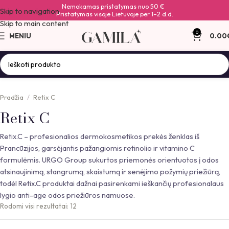
Nemokamas pristatymas nuo 50 €
Skip to navigation
Pristatymas visoje Lietuvoje per 1–2 d.d.
Skip to main content
0
MENIU
0.00
Pradžia
Retix C
Retix C
Retix.C – profesionalios dermokosmetikos prekės ženklas iš
Prancūzijos, garsėjantis pažangiomis retinolio ir vitamino C
formulėmis. URGO Group sukurtos priemonės orientuotos į odos
atsinaujinimą, stangrumą, skaistumą ir senėjimo požymių priežiūrą,
todėl Retix.C produktai dažnai pasirenkami ieškančių profesionalaus
lygio anti-age odos priežiūros namuose.
Rodomi visi rezultatai: 12