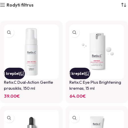
Rodyti filtrus
Į krepšelį
Į krepšelį
Retix.C Dual-Action Gentle
Retix.C Eye Plus Brightening
prausiklis, 150 ml
kremas, 15 ml
39.00
€
64.00
€