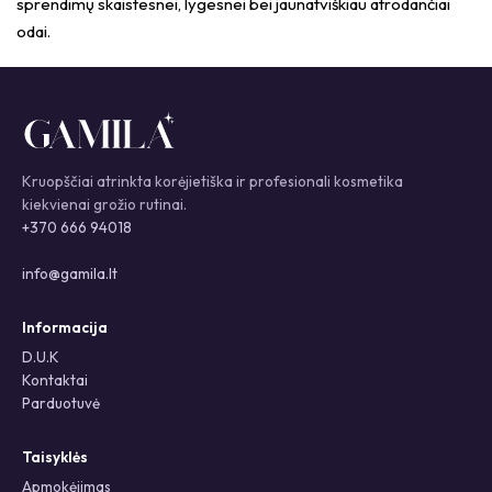
sprendimų skaistesnei, lygesnei bei jaunatviškiau atrodančiai
odai.
Kruopščiai atrinkta korėjietiška ir profesionali kosmetika
kiekvienai grožio rutinai.
+370 666 94018
info@gamila.lt
Informacija
D.U.K
Kontaktai
Parduotuvė
Taisyklės
Apmokėjimas