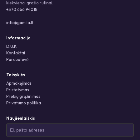
kiekvienai grožio rutinai.
+370 666 94018
info@gamila.lt
Informacija
D.U.K
Kontaktai
Parduotuvė
Taisyklės
Apmokėjimas
Pristatymas
Prekių grąžinimas
Privatumo politika
Naujienlaiškis