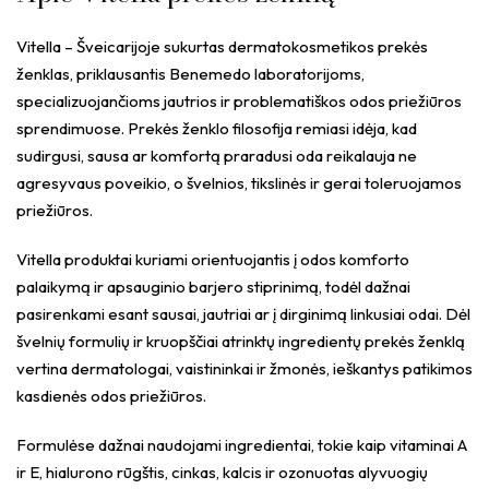
Vitella – Šveicarijoje sukurtas dermatokosmetikos prekės
ženklas, priklausantis Benemedo laboratorijoms,
specializuojančioms jautrios ir problematiškos odos priežiūros
sprendimuose. Prekės ženklo filosofija remiasi idėja, kad
sudirgusi, sausa ar komfortą praradusi oda reikalauja ne
agresyvaus poveikio, o švelnios, tikslinės ir gerai toleruojamos
priežiūros.
Vitella produktai kuriami orientuojantis į odos komforto
palaikymą ir apsauginio barjero stiprinimą, todėl dažnai
pasirenkami esant sausai, jautriai ar į dirginimą linkusiai odai. Dėl
švelnių formulių ir kruopščiai atrinktų ingredientų prekės ženklą
vertina dermatologai, vaistininkai ir žmonės, ieškantys patikimos
kasdienės odos priežiūros.
Formulėse dažnai naudojami ingredientai, tokie kaip vitaminai A
ir E, hialurono rūgštis, cinkas, kalcis ir ozonuotas alyvuogių