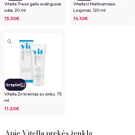
Vitella Treox gelis sudirgusiai
Vitella U Maitinamasis
odai, 20 ml
Losjonas, 120 ml
15.30
€
14.10
€
Į krepšelį
Vitella Zn kremas su cinku, 75
ml
11.20
€
Apie Vitella prekės ženklą