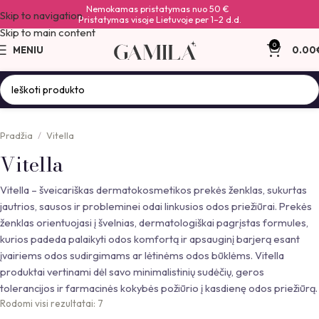
Nemokamas pristatymas nuo 50 €
Skip to navigation
Pristatymas visoje Lietuvoje per 1–2 d.d.
Skip to main content
0
MENIU
0.00
Pradžia
Vitella
Vitella
Vitella – šveicariškas dermatokosmetikos prekės ženklas, sukurtas
jautrios, sausos ir probleminei odai linkusios odos priežiūrai. Prekės
ženklas orientuojasi į švelnias, dermatologiškai pagrįstas formules,
kurios padeda palaikyti odos komfortą ir apsauginį barjerą esant
įvairiems odos sudirgimams ar lėtinėms odos būklėms. Vitella
produktai vertinami dėl savo minimalistinių sudėčių, geros
tolerancijos ir farmacinės kokybės požiūrio į kasdienę odos priežiūrą.
Rodomi visi rezultatai: 7