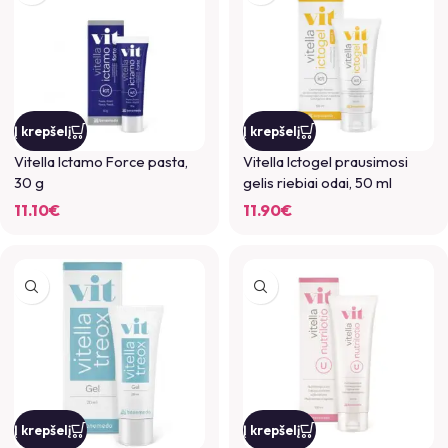
Į krepšelį
Į krepšelį
Vitella Ictamo Force pasta,
Vitella Ictogel prausimosi
30 g
gelis riebiai odai, 50 ml
11.10
€
11.90
€
Į krepšelį
Į krepšelį