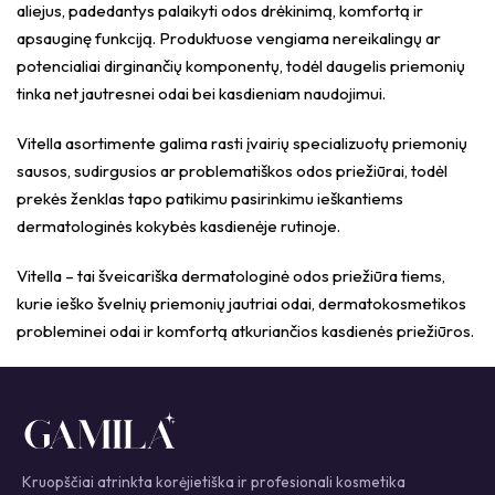
aliejus, padedantys palaikyti odos drėkinimą, komfortą ir
apsauginę funkciją. Produktuose vengiama nereikalingų ar
potencialiai dirginančių komponentų, todėl daugelis priemonių
tinka net jautresnei odai bei kasdieniam naudojimui.
Vitella asortimente galima rasti įvairių specializuotų priemonių
sausos, sudirgusios ar problematiškos odos priežiūrai, todėl
prekės ženklas tapo patikimu pasirinkimu ieškantiems
dermatologinės kokybės kasdienėje rutinoje.
Vitella – tai šveicariška dermatologinė odos priežiūra tiems,
kurie ieško švelnių priemonių jautriai odai, dermatokosmetikos
probleminei odai ir komfortą atkuriančios kasdienės priežiūros.
Kruopščiai atrinkta korėjietiška ir profesionali kosmetika