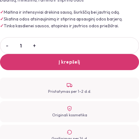
Maitina ir intensyviai drėkina sausą, šiurkščią bei jautrią odą.
Skatina odos atsinaujinimą ir stiprina apsauginį odos barjerą.
Tinka kasdienei sausos, atopinės ir jautrios odos priežiūrai.
Į krepšelį
Pristatymas per 1–2 d.d.
Originali kosmetika
Grąžinimas per 14 d.