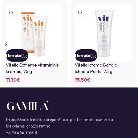
*
Pavadinimas
Į krepšelį
Į krepšelį
*
El. paštas
Vitella Extreme vitamininis
Vitella Ictamo Baltojo
kremas, 75 g
Ichtiolo Pasta, 75 g
11.10
€
15.50
€
Noriu savo interneto naršyklėje išsaugoti vardą, el. pašto adresą ir
interneto puslapį, kad jų nebereiktų įvesti iš naujo, kai kitą kartą vėl
norėsiu parašyti komentarą.
You have to be logged in to be able to add photos to your review.
Kruopščiai atrinkta korėjietiška ir profesionali kosmetika
kiekvienai grožio rutinai.
+370 666 94018