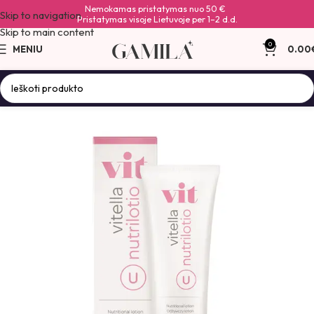
Nemokamas pristatymas nuo 50 €
Skip to navigation
Pristatymas visoje Lietuvoje per 1–2 d.d.
Skip to main content
0
MENIU
0.00