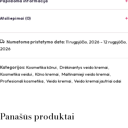
Papildoma informacija
Atsiliepimai (0)
Atsiliepimai
Numatoma pristatymo data:
11 rugpjūčio, 2026 – 12 rugpjūčio,
2026
Atsiliepimų dar nėra.
Būkite pirmas aprašęs “Vitella U Maitinamasis Losjonas,
120 ml”
Kategorijos:
Kosmetika kūnui
,
Drėkinantys veido kremai
,
*
El. pašto adresas nebus skelbiamas.
Būtini laukeliai pažymėti
Kosmetika veidui
,
Kūno kremai
,
Maitinamieji veido kremai
,
Profesionali kosmetika
,
Veido kremai
,
Veido kremai jautriai odai
*
Jūsų įvertinimas
*
Jūsų atsiliepimas
Panašūs produktai