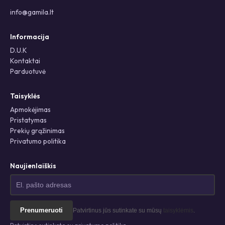
info@gamila.lt
Informacija
D.U.K
Kontaktai
Parduotuvė
Taisyklės
Apmokėjimas
Pristatymas
Prekių grąžinimas
Privatumo politika
Naujienlaiškis
Prenumeruoti
Patvirtinus jūs sutinkate su mūsų
taisyklėmis
.