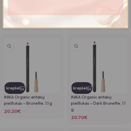
Į krepšelį
Į krepšelį
INIKA Organic antakių paletė,
INIKA Organic antakių
5.04 g
pieštukas – Blonde, 1.1 g
38.20
€
20.70
€
41.50
€
Į krepšelį
Į krepšelį
INIKA Organic antakių
INIKA Organic antakių
pieštukas – Brunette, 1.1 g
pieštukas – Dark Brunette, 1.1
g
20.20
€
20.70
€