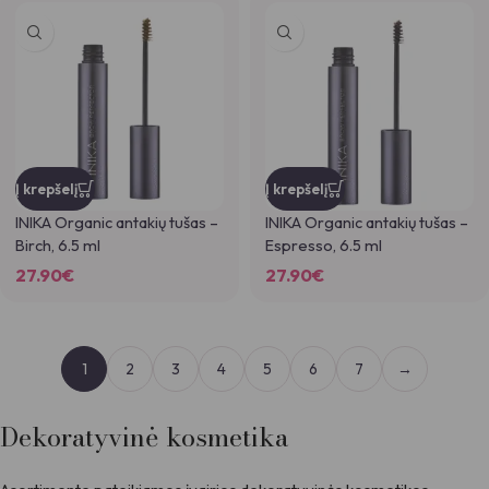
Į krepšelį
Į krepšelį
INIKA Organic antakių tušas –
INIKA Organic antakių tušas –
Birch, 6.5 ml
Espresso, 6.5 ml
27.90
€
27.90
€
1
2
3
4
5
6
7
→
Dekoratyvinė kosmetika