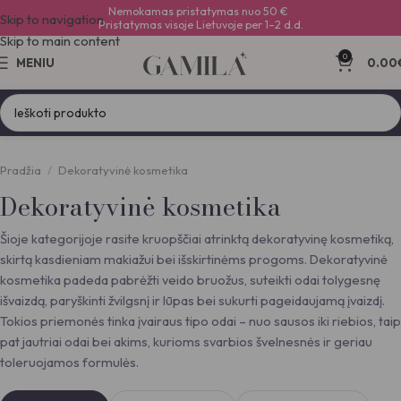
Nemokamas pristatymas nuo 50 €
Skip to navigation
Pristatymas visoje Lietuvoje per 1–2 d.d.
Skip to main content
0
MENIU
0.00
Pradžia
Dekoratyvinė kosmetika
Dekoratyvinė kosmetika
Šioje kategorijoje rasite kruopščiai atrinktą dekoratyvinę kosmetiką,
skirtą kasdieniam makiažui bei išskirtinėms progoms. Dekoratyvinė
kosmetika padeda pabrėžti veido bruožus, suteikti odai tolygesnę
išvaizdą, paryškinti žvilgsnį ir lūpas bei sukurti pageidaujamą įvaizdį.
Tokios priemonės tinka įvairaus tipo odai – nuo sausos iki riebios, taip
pat jautriai odai bei akims, kurioms svarbios švelnesnės ir geriau
toleruojamos formulės.