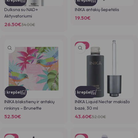
Į krepšelį
Į krepšelį
Dulksna su NAD+
INIKA antakių šepetėlis
Aktyvatoriumi
19.50
€
26.50
€
34.00
€
-16%
Į krepšelį
Į krepšelį
INIKA blakstienų ir antakių
INIKA Liquid Nectar makiažo
rinkinys – Brunette
bazė, 30 ml
52.50
€
43.60
€
52.00
€
-13%
-7%