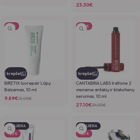
23.30
€
-18%
-20%
Į krepšelį
Į krepšelį
BIRETIX Isorepair Lūpų
CANTABRIA LABS Iraltone 2
Balzamas, 10 ml
viename antakių ir blakstienų
serumas, 10 ml
9.89
€
12.00
€
27.10
€
34.00
€
NAUJIENA
NAUJIENA
-20%
-20%