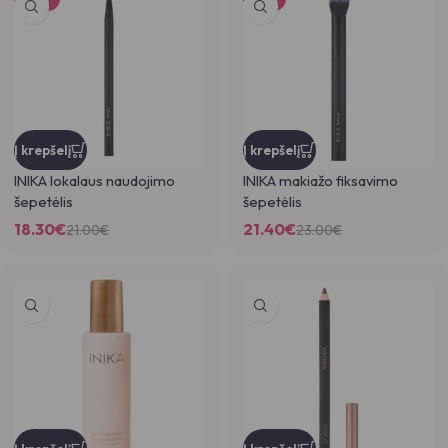
Į krepšelį
Į krepšelį
INIKA lokalaus naudojimo
INIKA makiažo fiksavimo
šepetėlis
šepetėlis
18.30
€
21.40
€
21.00
€
23.00
€