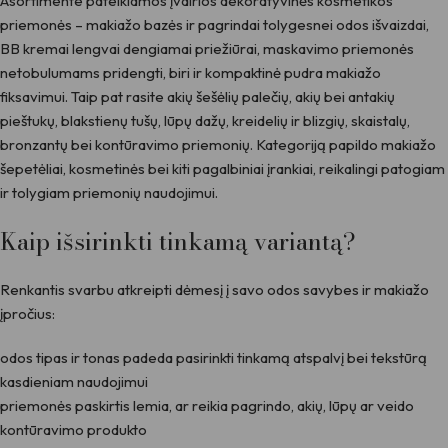
Asortimente pateikiamos įvairios dekoratyvinės kosmetikos
priemonės – makiažo bazės ir pagrindai tolygesnei odos išvaizdai,
BB kremai lengvai dengiamai priežiūrai, maskavimo priemonės
netobulumams pridengti, biri ir kompaktinė pudra makiažo
fiksavimui. Taip pat rasite akių šešėlių palečių, akių bei antakių
pieštukų, blakstienų tušų, lūpų dažų, kreidelių ir blizgių, skaistalų,
bronzantų bei kontūravimo priemonių. Kategoriją papildo makiažo
šepetėliai, kosmetinės bei kiti pagalbiniai įrankiai, reikalingi patogiam
ir tolygiam priemonių naudojimui.
Kaip išsirinkti tinkamą variantą?
Renkantis svarbu atkreipti dėmesį į savo odos savybes ir makiažo
įpročius:
odos tipas ir tonas padeda pasirinkti tinkamą atspalvį bei tekstūrą
kasdieniam naudojimui
priemonės paskirtis lemia, ar reikia pagrindo, akių, lūpų ar veido
kontūravimo produkto