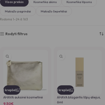
Visos prekės
Kosmetika akims
Kosmetika lūpoms
Makiažo pagrindai
Makiažo šepetėliai
Rodoma 1–24 iš 163
Rodyti filtrus
Į krepšelį
Į krepšelį
AHAVA auksinė kosmetinė
AHAVA blizgantis lūpų aliejus,
6ml
9.50
€