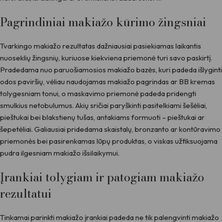
Pagrindiniai makiažo kūrimo žingsniai
Tvarkingo makiažo rezultatas dažniausiai pasiekiamas laikantis
nuoseklių žingsnių, kuriuose kiekviena priemonė turi savo paskirtį.
Pradedama nuo paruošiamosios makiažo bazės, kuri padeda išlyginti
odos paviršių, vėliau naudojamas makiažo pagrindas ar BB kremas
tolygesniam tonui, o maskavimo priemonė padeda pridengti
smulkius netobulumus. Akių sričiai paryškinti pasitelkiami šešėliai,
pieštukai bei blakstienų tušas, antakiams formuoti – pieštukai ar
šepetėliai. Galiausiai pridedama skaistalų, bronzanto ar kontūravimo
priemonės bei pasirenkamas lūpų produktas, o viskas užfiksuojama
pudra ilgesniam makiažo išsilaikymui.
Įrankiai tolygiam ir patogiam makiažo
rezultatui
Tinkamai parinkti makiažo įrankiai padeda ne tik palengvinti makiažo