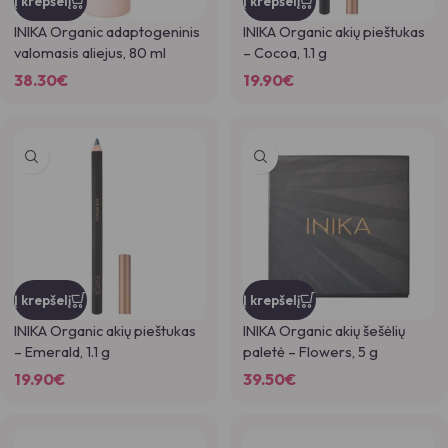
Į krepšelį
Į krepšelį
INIKA Organic adaptogeninis
INIKA Organic akių pieštukas
valomasis aliejus, 80 ml
– Cocoa, 1.1 g
38.30
€
19.90
€
Į krepšelį
Į krepšelį
INIKA Organic akių pieštukas
INIKA Organic akių šešėlių
– Emerald, 1.1 g
paletė – Flowers, 5 g
19.90
€
39.50
€