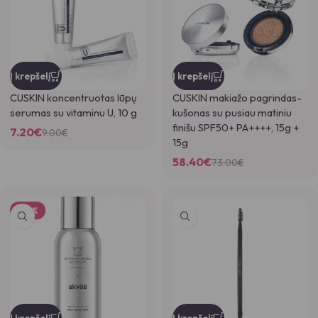
Į krepšelį
Į krepšelį
CUSKIN koncentruotas lūpų
CUSKIN makiažo pagrindas-
serumas su vitaminu U, 10 g
kušonas su pusiau matiniu
finišu SPF50+ PA++++, 15g +
7.20
€
9.00
€
15g
58.40
€
73.00
€
-22%