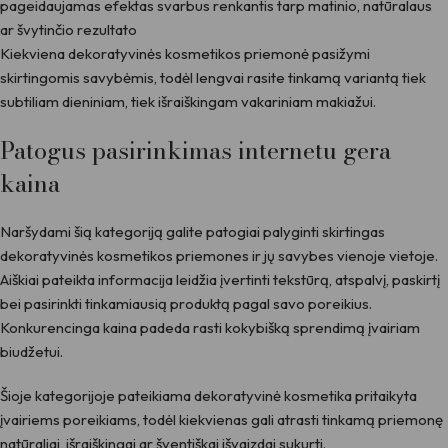
pageidaujamas efektas svarbus renkantis tarp matinio, natūralaus
ar švytinčio rezultato
Kiekviena dekoratyvinės kosmetikos priemonė pasižymi
skirtingomis savybėmis, todėl lengvai rasite tinkamą variantą tiek
subtiliam dieniniam, tiek išraiškingam vakariniam makiažui.
Patogus pasirinkimas internetu gera
kaina
Naršydami šią kategoriją galite patogiai palyginti skirtingas
dekoratyvinės kosmetikos priemones ir jų savybes vienoje vietoje.
Aiškiai pateikta informacija leidžia įvertinti tekstūrą, atspalvį, paskirtį
bei pasirinkti tinkamiausią produktą pagal savo poreikius.
Konkurencinga kaina padeda rasti kokybišką sprendimą įvairiam
biudžetui.
Šioje kategorijoje pateikiama dekoratyvinė kosmetika pritaikyta
įvairiems poreikiams, todėl kiekvienas gali atrasti tinkamą priemonę
natūraliai, išraiškingai ar šventiškai išvaizdai sukurti.