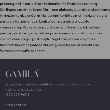
procesą, bet ir pasiekti profesionalesnės išvaizdos rezultatą.
Skirtingos paskirties šepetėliai – nuo platesnių pudrai bei skaistalams
iki mažesnių akių sričiai ar tikslesniam kontūravimui – leidžia tolygiai
paskirstyti priemones ir kontroliuoti pasirinkto produkto
intensyvumą. Praverčia ir pagalbinės smulkmenos, tokios kaip
pieštukų drožtukai, kosmetinės priemonėms saugoti ar pirštinės
savaiminiam įdegiui paskirstyti. Reguliarus įrankių valymas ir
tinkamas laikymas padeda išlaikyti jų kokybę bei prisideda prie
švaresnio makiažo proceso.
Kruopščiai atrinkta korėjietiška ir profesionali kosmetika
kiekvienai grožio rutinai.
+370 666 94018
info@gamila.lt