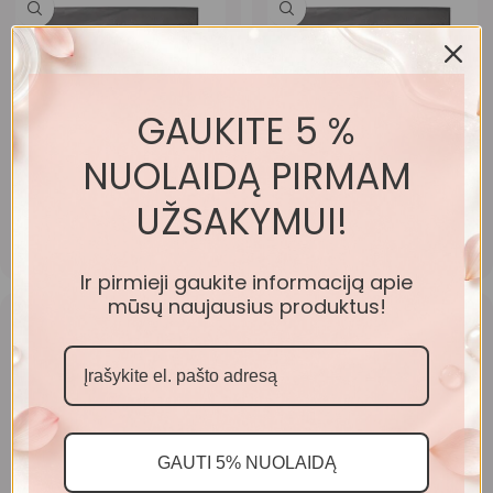
GAUKITE 5 %
NUOLAIDĄ PIRMAM
Į krepšelį
Į krepšelį
INIKA Organic akių šešėlių
INIKA Organic akių šešėlių
UŽSAKYMUI!
paletė – Sunset, 5 g
paletė – Wind, 5 g
39.50
€
39.50
€
Ir pirmieji gaukite informaciją apie
mūsų naujausius produktus!
-8%
GAUTI 5% NUOLAIDĄ