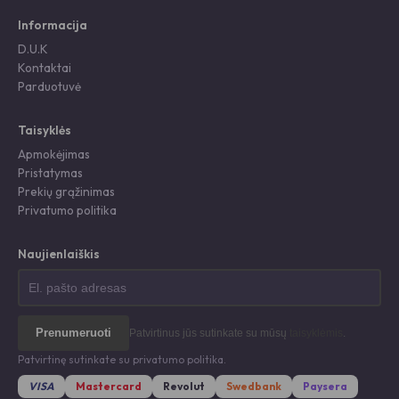
Informacija
D.U.K
Kontaktai
Parduotuvė
Taisyklės
Apmokėjimas
Pristatymas
Prekių grąžinimas
Privatumo politika
Naujienlaiškis
Prenumeruoti
Patvirtinus jūs sutinkate su mūsų
taisyklėmis
.
Patvirtinę sutinkate su privatumo politika.
VISA
Mastercard
Revolut
Swedbank
Paysera