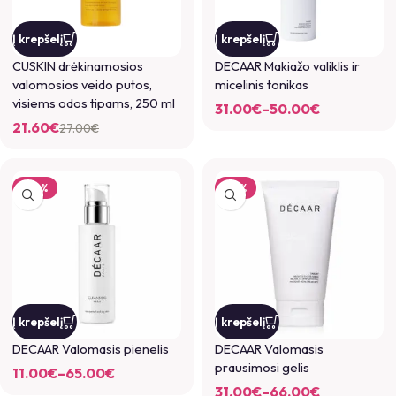
Į krepšelį
Į krepšelį
CUSKIN drėkinamosios
DECAAR Makiažo valiklis ir
valomosios veido putos,
micelinis tonikas
visiems odos tipams, 250 ml
31.00
€
–
50.00
€
21.60
€
27.00
€
-27%
-18%
Į krepšelį
Į krepšelį
DECAAR Valomasis pienelis
DECAAR Valomasis
prausimosi gelis
11.00
€
–
65.00
€
31.00
€
–
66.00
€