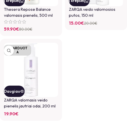
Į krepšelį
Į krepšelį
Thesera Repose Balance
ZARQA veido valomosios
valomasis pienelis, 500 ml
putos, 150 ml
15.00
€
20.00
€
59.90
€
80.00
€
IŠPARDUOT
A
Daugiau
ZARQA valomasis veido
pienelis jautriai odai, 200 ml
19.90
€