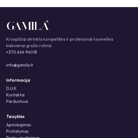
Kruopščiai atrinkta korėjietiška ir profesionali kosmetika
kiekvienai grožio rutinai.
+370 666 94018
info@gamila.lt
Informacija
D.U.K
Kontaktai
Parduotuvė
Taisyklės
Apmokėjimas
Pristatymas
Prekių grąžinimas