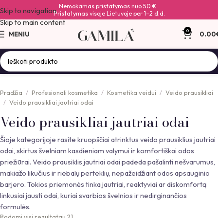
Nemokamas pristatymas nuo 50 €
Skip to navigation
Pristatymas visoje Lietuvoje per 1–2 d.d.
Skip to main content
0
MENIU
0.00
Pradžia
Profesionali kosmetika
Kosmetika veidui
Veido prausikliai
Veido prausikliai jautriai odai
Veido prausikliai jautriai odai
Šioje kategorijoje rasite kruopščiai atrinktus veido prausiklius jautriai
odai, skirtus švelniam kasdieniam valymui ir komfortiškai odos
priežiūrai. Veido prausiklis jautriai odai padeda pašalinti nešvarumus,
makiažo likučius ir riebalų perteklių, nepažeidžiant odos apsauginio
barjero. Tokios priemonės tinka jautriai, reaktyviai ar diskomfortą
linkusiai jausti odai, kuriai svarbios švelnios ir nedirginančios
formulės.
Rodomi visi rezultatai: 21