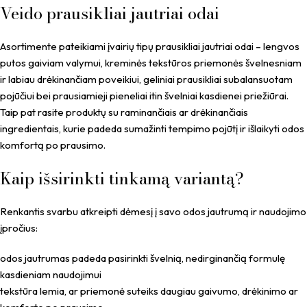
Veido prausikliai jautriai odai
Asortimente pateikiami įvairių tipų prausikliai jautriai odai – lengvos
putos gaiviam valymui, kreminės tekstūros priemonės švelnesniam
ir labiau drėkinančiam poveikiui, geliniai prausikliai subalansuotam
pojūčiui bei prausiamieji pieneliai itin švelniai kasdienei priežiūrai.
Taip pat rasite produktų su raminančiais ar drėkinančiais
ingredientais, kurie padeda sumažinti tempimo pojūtį ir išlaikyti odos
komfortą po prausimo.
Kaip išsirinkti tinkamą variantą?
Renkantis svarbu atkreipti dėmesį į savo odos jautrumą ir naudojimo
įpročius:
odos jautrumas padeda pasirinkti švelnią, nedirginančią formulę
kasdieniam naudojimui
tekstūra lemia, ar priemonė suteiks daugiau gaivumo, drėkinimo ar