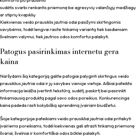
komforto po prausimo
sudėtis svarbi renkantis priemonę be agresyvių valančiųjų medžiagų
ar stiprių kvapiklių
Kiekvienas veido prausiklis jautriai odai pasižymi skirtingomis
savybėmis, todėl lengvai rasite tinkamą variantą tiek kasdieniam
švelniam valymui, tiek jautrios odos komfortui palaikyti.
Patogus pasirinkimas internetu gera
kaina
Naršydami šią kategoriją galite patogiai palyginti skirtingus veido
prausiklius jautriai odai ir jų savybes vienoje vietoje. Aiškiai pateikta
informacija leidžia įvertinti tekstūrą, sudėtį, paskirtį bei pasirinkti
tinkamiausią produktą pagal savo odos poreikius. Konkurencinga
kaina padeda rasti kokybišką sprendimą įvairiam biudžetui.
Šioje kategorijoje pateikiami veido prausikliai jautriai odai pritaikyti
įvairiems poreikiams, todėl kiekvienas gali atrasti tinkamą priemonę
švariai, švelniai ir komfortiškai odos būklei palaikyti.