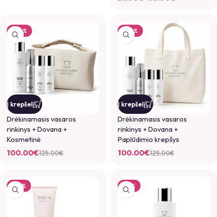
-20%
-20%
Į krepšelį
Į krepšelį
Drėkinamasis vasaros
Drėkinamasis vasaros
rinkinys + Dovana +
rinkinys + Dovana +
Kosmetinė
Paplūdimio krepšys
100.00
€
100.00
€
125.00
€
125.00
€
-22%
-21%