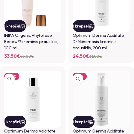
Į krepšelį
Į krepšelį
INIKA Organic Phytofuse
Optimum Derma Aciditate
Renew™ kreminis prausiklis,
Drėkinamasis kreminis
100 ml
prausiklis, 200 ml
33.50
€
24.50
€
43.00
€
31.00
€
-25%
-17%
Į krepšelį
Į krepšelį
Optimum Derma Aciditate
Optimum Derma Aciditate