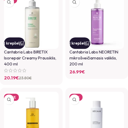
Į krepšelį
Į krepšelį
Cantabria Labs BIRETIX
Cantabria Labs NEORETIN
Isorepair Creamy Prausiklis,
mikrošveičiamasis valiklis,
400 ml
200 ml
26.99
€
20.19
€
23.80
€
-20%
-14%