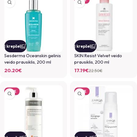
Į krepšelį
Į krepšelį
Sesderma Oceanskin gelinis
SKIN Resist Velvet veido
veido prausiklis, 200 ml
prausiklis, 200 ml
20.20
€
17.19
€
22.50
€
-25%
-25%