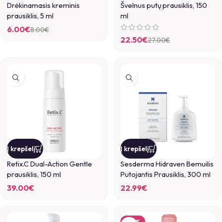
GAUKITE 5 %
Drėkinamasis kreminis
Švelnus putų prausiklis, 150
prausiklis, 5 ml
ml
NUOLAIDĄ PIRMAM
6.00
€
8.00
€
UŽSAKYMUI!
22.50
€
27.00
€
Ir pirmieji gaukite informaciją apie mūsų
naujausius produktus!
Į krepšelį
Į krepšelį
GAUTI 5% NUOLAIDĄ
Retix.C Dual-Action Gentle
Sesderma Hidraven Bemuilis
prausiklis, 150 ml
Putojantis Prausiklis, 300 ml
39.00
€
22.99
€
-24%