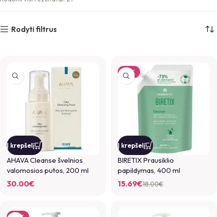
Rodyti filtrus
-13%
Į krepšelį
Į krepšelį
AHAVA Cleanse švelnios
BIRETIX Prausiklio
valomosios putos, 200 ml
papildymas, 400 ml
30.00
€
15.69
€
18.00
€
-15%