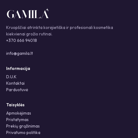
Kruopščiai atrinkta korėjietiška ir profesionali kosmetika
kiekvienai grožio rutinai.
+370 666 94018
info@gamila.lt
Informacija
D.U.K
Kontaktai
Parduotuvė
Taisyklės
Apmokėjimas
Pristatymas
Prekių grąžinimas
Privatumo politika