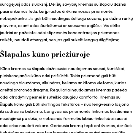
suragėjusį odos sluoksnį. Dėl šių savybių kremas su šlapalu dažnai
pasirenkamas tada, kai įprastos drėkinamosios priemonės
nebepakanka. Jis gali būti naudingas šaltuoju sezonu, po dažno rankų
plovimo, esant odos šiurkštumui ar sausumo pojūčiui. Vis dėlto
jautriai ar pažeistai odai stipresnės koncentracijos priemones
reikėtų naudoti atsargiai, nes jos gali sukelti lengvą dilgčiojimą.
Šlapalas kūno priežiūroje
Kūno kremas su šlapalu dažniausiai naudojamas sausai, šiurkščiai,
pleiskanojančiai kūno odai prižiūrėti. Tokia priemonė gali būti
naudinga blauzdoms, alkūnėms, keliams ar kitoms vietoms, kurios
greitai praranda drėgmę. Reguliariai naudojamas kremas padeda
odai atrodyti lygesnei ir suteikia daugiau komforto. Kremas su
šlapalu kūnui gali būti skirtingos tekstūros – nuo lengvesnio losjono
iki sodresnio balzamo. Lengvesnės priemonės tinkamos kasdieniam
naudojimui po dušo, o riebesnės formulės labiau tinka labai sausai
odai arba naudoti vakare. Geriausia kremą tepti ant švarios, dar šiek
tiek drėgnos odos, nes taip lengviau palaikomas drėgmės pojūtis.