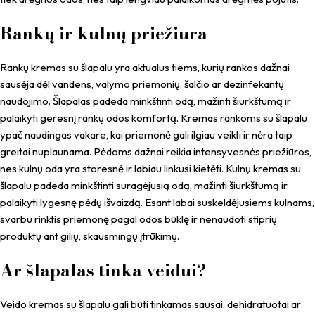
Rankų ir kulnų priežiūra
Rankų kremas su šlapalu yra aktualus tiems, kurių rankos dažnai
sausėja dėl vandens, valymo priemonių, šalčio ar dezinfekantų
naudojimo. Šlapalas padeda minkštinti odą, mažinti šiurkštumą ir
palaikyti geresnį rankų odos komfortą. Kremas rankoms su šlapalu
ypač naudingas vakare, kai priemonė gali ilgiau veikti ir nėra taip
greitai nuplaunama. Pėdoms dažnai reikia intensyvesnės priežiūros,
nes kulnų oda yra storesnė ir labiau linkusi kietėti. Kulnų kremas su
šlapalu padeda minkštinti suragėjusią odą, mažinti šiurkštumą ir
palaikyti lygesnę pėdų išvaizdą. Esant labai suskeldėjusiems kulnams,
svarbu rinktis priemonę pagal odos būklę ir nenaudoti stiprių
produktų ant gilių, skausmingų įtrūkimų.
Ar šlapalas tinka veidui?
Veido kremas su šlapalu gali būti tinkamas sausai, dehidratuotai ar