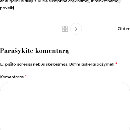
ar augalinius aliejus, kurie sustiprina drėkinamąjį ir minkštinamąjį
poveikį.
Older
Parašykite komentarą
*
El. pašto adresas nebus skelbiamas.
Būtini laukeliai pažymėti
*
Komentaras