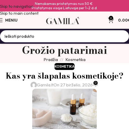
Nemokamas pristatymas nuo 50 €
Skip to navigation
Pristatymas visoje Lietuvoje per 1–2 d.d.
Skip to main content
0
MENIU
0.00
Grožio patarimai
Pradžia
Kosmetika
KOSMETIKA
Kas yra šlapalas kosmetikoje?
0
Gamila.lt
On 27 birželio, 2026