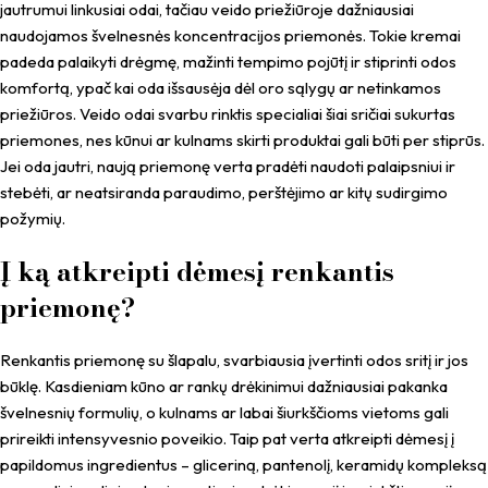
jautrumui linkusiai odai, tačiau veido priežiūroje dažniausiai
naudojamos švelnesnės koncentracijos priemonės. Tokie kremai
padeda palaikyti drėgmę, mažinti tempimo pojūtį ir stiprinti odos
komfortą, ypač kai oda išsausėja dėl oro sąlygų ar netinkamos
priežiūros. Veido odai svarbu rinktis specialiai šiai sričiai sukurtas
priemones, nes kūnui ar kulnams skirti produktai gali būti per stiprūs.
Jei oda jautri, naują priemonę verta pradėti naudoti palaipsniui ir
stebėti, ar neatsiranda paraudimo, perštėjimo ar kitų sudirgimo
požymių.
Į ką atkreipti dėmesį renkantis
priemonę?
Renkantis priemonę su šlapalu, svarbiausia įvertinti odos sritį ir jos
būklę. Kasdieniam kūno ar rankų drėkinimui dažniausiai pakanka
švelnesnių formulių, o kulnams ar labai šiurkščioms vietoms gali
prireikti intensyvesnio poveikio. Taip pat verta atkreipti dėmesį į
papildomus ingredientus – gliceriną, pantenolį, keramidų kompleksą