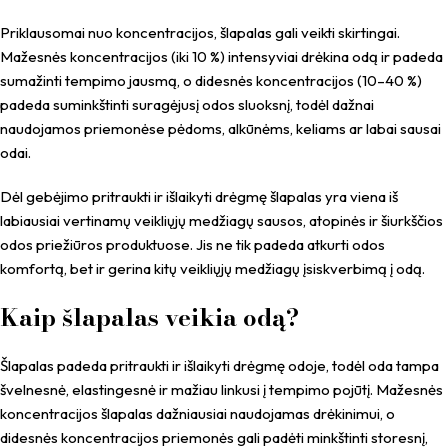
Priklausomai nuo koncentracijos, šlapalas gali veikti skirtingai.
Mažesnės koncentracijos (iki 10 %) intensyviai drėkina odą ir padeda
sumažinti tempimo jausmą, o didesnės koncentracijos (10–40 %)
padeda suminkštinti suragėjusį odos sluoksnį, todėl dažnai
naudojamos priemonėse pėdoms, alkūnėms, keliams ar labai sausai
odai.
Dėl gebėjimo pritraukti ir išlaikyti drėgmę šlapalas yra viena iš
labiausiai vertinamų veikliųjų medžiagų sausos, atopinės ir šiurkščios
odos priežiūros produktuose. Jis ne tik padeda atkurti odos
komfortą, bet ir gerina kitų veikliųjų medžiagų įsiskverbimą į odą.
Kaip šlapalas veikia odą?
Šlapalas padeda pritraukti ir išlaikyti drėgmę odoje, todėl oda tampa
švelnesnė, elastingesnė ir mažiau linkusi į tempimo pojūtį. Mažesnės
koncentracijos šlapalas dažniausiai naudojamas drėkinimui, o
didesnės koncentracijos priemonės gali padėti minkštinti storesnį,