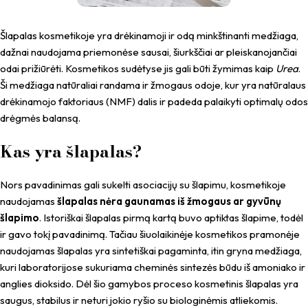
Šlapalas kosmetikoje yra drėkinamoji ir odą minkštinanti medžiaga,
dažnai naudojama priemonėse sausai, šiurkščiai ar pleiskanojančiai
odai prižiūrėti. Kosmetikos sudėtyse jis gali būti žymimas kaip
Urea
.
Ši medžiaga natūraliai randama ir žmogaus odoje, kur yra natūralaus
drėkinamojo faktoriaus (NMF) dalis ir padeda palaikyti optimalų odos
drėgmės balansą.
Kas yra šlapalas?
Nors pavadinimas gali sukelti asociacijų su šlapimu, kosmetikoje
naudojamas
šlapalas nėra gaunamas iš žmogaus ar gyvūnų
šlapimo
. Istoriškai šlapalas pirmą kartą buvo aptiktas šlapime, todėl
ir gavo tokį pavadinimą. Tačiau šiuolaikinėje kosmetikos pramonėje
naudojamas šlapalas yra sintetiškai pagaminta, itin gryna medžiaga,
kuri laboratorijose sukuriama cheminės sintezės būdu iš amoniako ir
anglies dioksido. Dėl šio gamybos proceso kosmetinis šlapalas yra
saugus, stabilus ir neturi jokio ryšio su biologinėmis atliekomis.