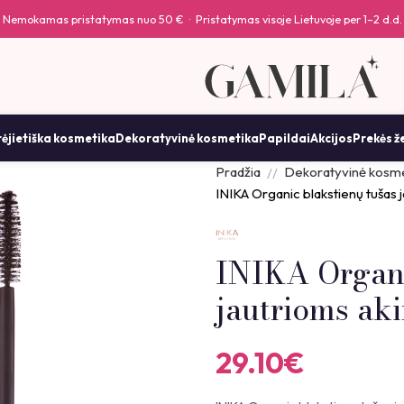
Nemokamas pristatymas nuo 50 € · Pristatymas visoje Lietuvoje per 1–2 d.d.
ėjietiška kosmetika
Dekoratyvinė kosmetika
Papildai
Akcijos
Prekės ž
Pradžia
Dekoratyvinė kosme
INIKA Organic blakstienų tušas 
INIKA Organi
jautrioms aki
29.10
€