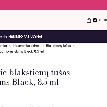
0.0
0
enklai
MĖNESIO PASIŪLYMAI
tika
Kosmetika akims
Blakstienų tušas
jautrioms akims Black, 8.5 ml
c blakstienų tušas
ms Black, 8.5 ml