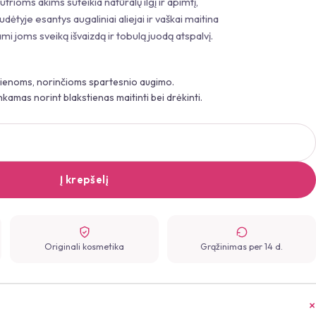
trioms akims suteikia natūralų ilgį ir apimtį,
tyje esantys augaliniai aliejai ir vaškai maitina
ami joms sveiką išvaizdą ir tobulą juodą atspalvį.
kstienoms, norinčioms spartesnio augimo.
kamas norint blakstienas maitinti bei drėkinti.
Į krepšelį
Originali kosmetika
Grąžinimas per 14 d.