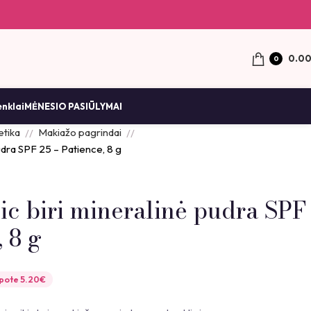
0.0
0
enklai
MĖNESIO PASIŪLYMAI
tika
Makiažo pagrindai
udra SPF 25 – Patience, 8 g
c biri mineralinė pudra SPF
, 8 g
upote
5.20
€