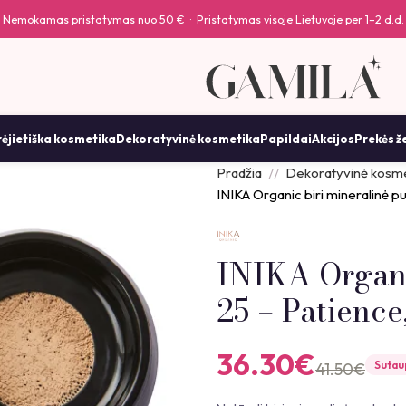
Nemokamas pristatymas nuo 50 € · Pristatymas visoje Lietuvoje per 1–2 d.d.
ėjietiška kosmetika
Dekoratyvinė kosmetika
Papildai
Akcijos
Prekės ž
Pradžia
Dekoratyvinė kosme
INIKA Organic biri mineralinė p
INIKA Organi
25 – Patience
36.30
€
Suta
41.50
€