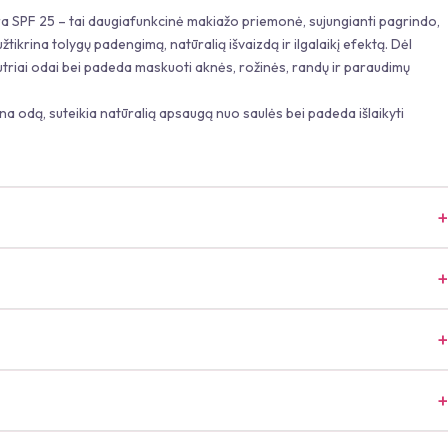
ra SPF 25 – tai daugiafunkcinė makiažo priemonė, sujungianti pagrindo,
tikrina tolygų padengimą, natūralią išvaizdą ir ilgalaikį efektą. Dėl
autriai odai bei padeda maskuoti aknės, rožinės, randų ir paraudimų
a odą, suteikia natūralią apsaugą nuo saulės bei padeda išlaikyti