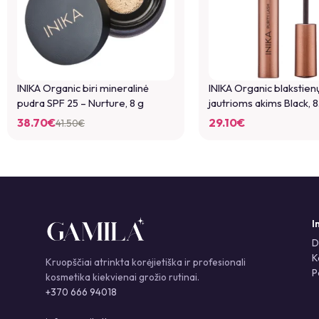
INIKA Organic biri mineralinė
INIKA Organic blakstien
pudra SPF 25 – Nurture, 8 g
jautrioms akims Black, 8
38.70
€
29.10
€
41.50
€
I
D
K
Kruopščiai atrinkta korėjietiška ir profesionali
P
kosmetika kiekvienai grožio rutinai.
+370 666 94018