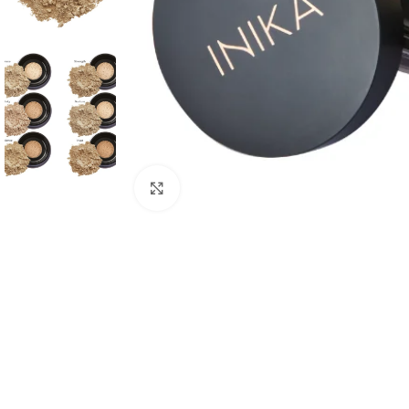
Padidinti nuotrauką