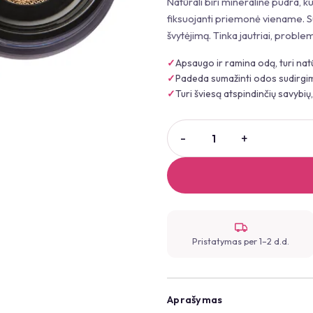
Natūrali biri mineralinė pudra, k
fiksuojanti priemonė viename. S
švytėjimą. Tinka jautriai, problem
Apsaugo ir ramina odą, turi nat
Padeda sumažinti odos sudirgim
Turi šviesą atspindinčių savybių
Pristatymas per 1–2 d.d.
Aprašymas