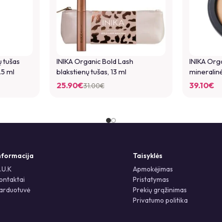
ų tušas
INIKA Organic Bold Lash
INIKA Org
.5 ml
blakstienų tušas, 13 ml
mineralinė
25.90
€
39.10
€
31.00
€
nformacija
Taisyklės
.U.K
Apmokėjimas
ontaktai
Pristatymas
arduotuvė
Prekių grąžinimas
Privatumo politika