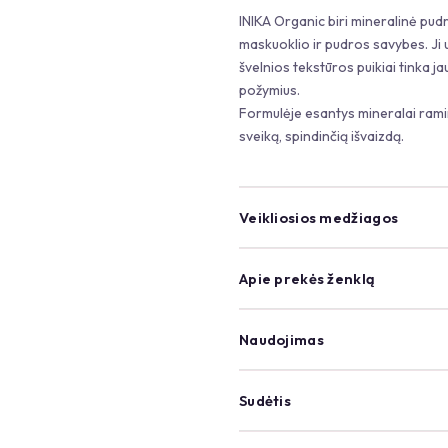
INIKA Organic biri mineralinė pud
maskuoklio ir pudros savybes. Ji už
švelnios tekstūros puikiai tinka j
požymius.
Formulėje esantys mineralai ramin
sveiką, spindinčią išvaizdą.
Veikliosios medžiagos
Apie prekės ženklą
Naudojimas
Sudėtis