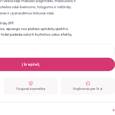
uri veikia kaip makiažo pagrindas, maskuoklis ir
uteikia odai švelnumo, tolygumo ir natūralų
inei ir į paraudimus linkusiai odai.
ūralų SPF.
us, apsaugo nuo plataus spindulių spektro.
, todėl padeda sukurti švytinčios odos efektą.
Į krepšelį
Originali kosmetika
Grąžinimas per 14 d.