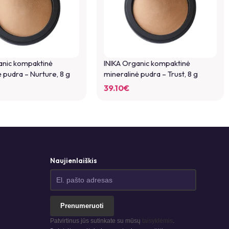
anic kompaktinė
INIKA Organic kompaktinė
 pudra – Nurture, 8 g
mineralinė pudra – Trust, 8 g
39.10
€
Naujienlaiškis
Prenumeruoti
Patvirtinus jūs sutinkate su mūsų
taisyklėmis
.