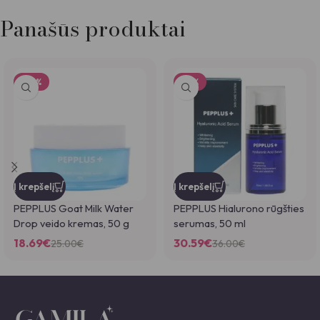
Panašūs produktai
-25%
-15%
Į krepšelį
Į krepšelį
PEPPLUS Goat Milk Water
PEPPLUS Hialurono rūgšties
Drop veido kremas, 50 g
serumas, 50 ml
18.69
€
30.59
€
25.00
€
36.00
€