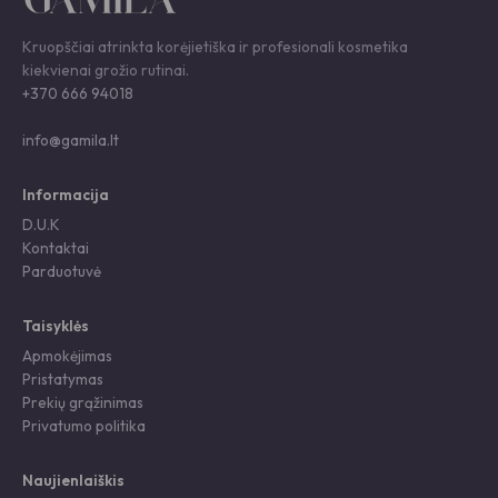
Kruopščiai atrinkta korėjietiška ir profesionali kosmetika
kiekvienai grožio rutinai.
+370 666 94018
info@gamila.lt
Informacija
D.U.K
Kontaktai
Parduotuvė
Taisyklės
Apmokėjimas
Pristatymas
Prekių grąžinimas
Privatumo politika
Naujienlaiškis