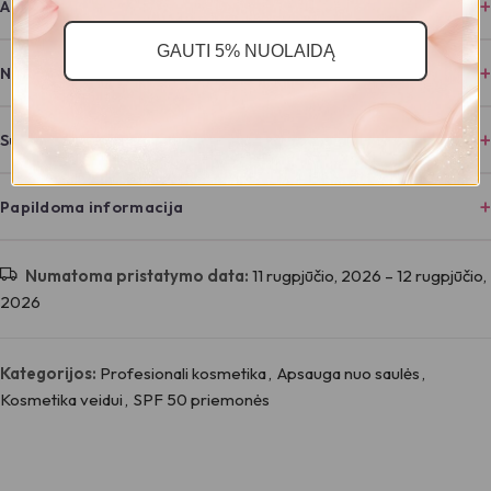
Apie prekės ženklą
GAUTI 5% NUOLAIDĄ
Naudojimas
Sudėtis
Papildoma informacija
Numatoma pristatymo data:
11 rugpjūčio, 2026 – 12 rugpjūčio,
2026
Kategorijos:
Profesionali kosmetika
,
Apsauga nuo saulės
,
Kosmetika veidui
,
SPF 50 priemonės