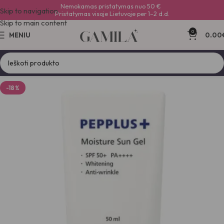
Nemokamas pristatymas nuo 50 €
Skip to navigation
Pristatymas visoje Lietuvoje per 1–2 d.d.
Skip to main content
0
MENIU
0.00
-18%