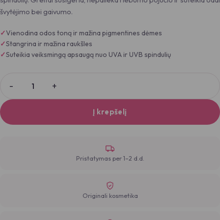
švytėjimo bei gaivumo.
Vienodina odos toną ir mažina pigmentines dėmes
Stangrina ir mažina raukšles
Suteikia veiksmingą apsaugą nuo UVA ir UVB spindulių
Į krepšelį
Pristatymas per 1–2 d.d.
Originali kosmetika