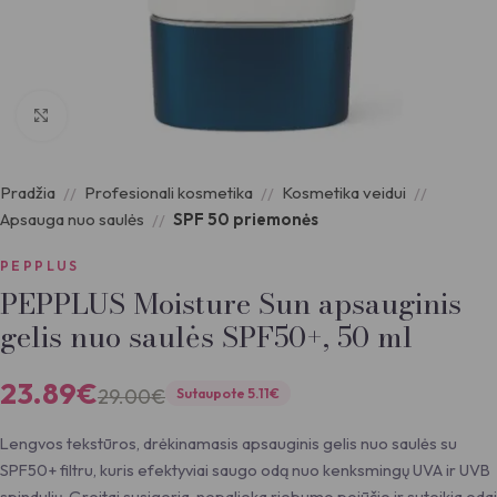
Padidinti nuotrauką
Pradžia
Profesionali kosmetika
Kosmetika veidui
Apsauga nuo saulės
SPF 50 priemonės
PEPPLUS
PEPPLUS Moisture Sun apsauginis
gelis nuo saulės SPF50+, 50 ml
23.89
€
29.00
€
Sutaupote
5.11
€
Lengvos tekstūros, drėkinamasis apsauginis gelis nuo saulės su
SPF50+ filtru, kuris efektyviai saugo odą nuo kenksmingų UVA ir UVB
spindulių. Greitai susigeria, nepalieka riebumo pojūčio ir suteikia odai