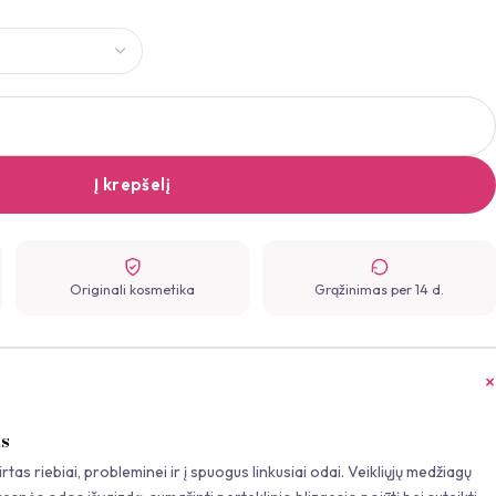
Į krepšelį
Originali kosmetika
Grąžinimas per 14 d.
s
tas riebiai, probleminei ir į spuogus linkusiai odai. Veikliųjų medžiagų