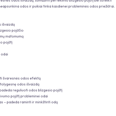
snės odos išvaizdą, sumažinti perteklinio blizgesio pojūtį bei suteikti
apsunkina odos ir puikiai tinka kasdienei probleminės odos priežiūrai.
 išvaizdą
izgesio pojūčio
ulumų matomumą
o pojūtį
i odai
yti švaresnės odos efektą
 tolygesnę odos išvaizdą
 padeda reguliuoti odos blizgesio pojūtį
gaivumo pojūtį probleminei odai
as – padeda raminti ir minkštinti odą