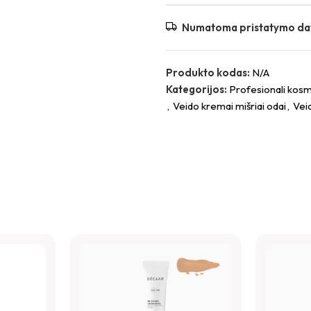
Atsiliepimai
Numatoma pristatymo da
Atsiliepimų dar nėra.
Būkite pirmas aprašęs “D
Produkto kodas:
N/A
Kategorijos:
Profesionali kosm
El. pašto adresas nebus skelbiam
,
Veido kremai mišriai odai
,
Vei
*
Jūsų įvertinimas
*
Jūsų atsiliepimas
*
Pavadinimas