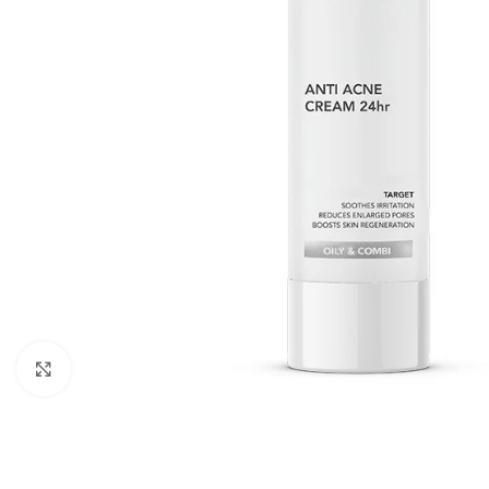
Padidinti nuotrauką