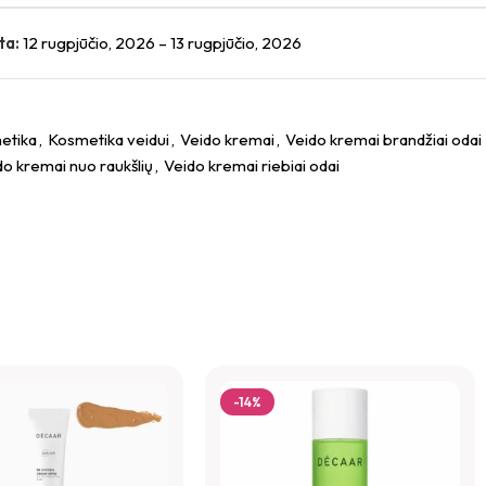
ta:
12 rugpjūčio, 2026 – 13 rugpjūčio, 2026
ECAAR Anti Acne Kremas”
etika
,
Kosmetika veidui
,
Veido kremai
*
,
Veido kremai brandžiai odai
as.
Būtini laukeliai pažymėti
do kremai nuo raukšlių
,
Veido kremai riebiai odai
-14%