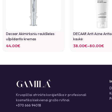
Decaar Akimirksniu raukšleles
DECAAR Anti Acne Antis
užpildantis kremas
kaukė
44.00
€
38.00
€
–
80.00
€
I
D
K
Kruopščiai atrinkta korėjietiška ir profesionali
P
kosmetika kiekvienai grožio rutinai.
+370 666 94018