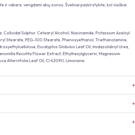
e ir vakare, vengdami akių zonos. Švelniai paskirstykite, kol visiškai
e, Colloidal Sulphur, Cetearyl Alcohol, Niacinamide, Potassium Azeloyl
ceryl Stearate, PEG-100 Stearate, Phenoxyethanol, Triethanolamine,
xyethylcellulose, Eucalyptus Globulus Leaf Oil, Imidazolidinyl Urea,
amomilla Recutita Flower Extract, Ethylhexylglycerin, Magnesium
ca Alternifolia Leaf Oil, CI 42090, Limonene.