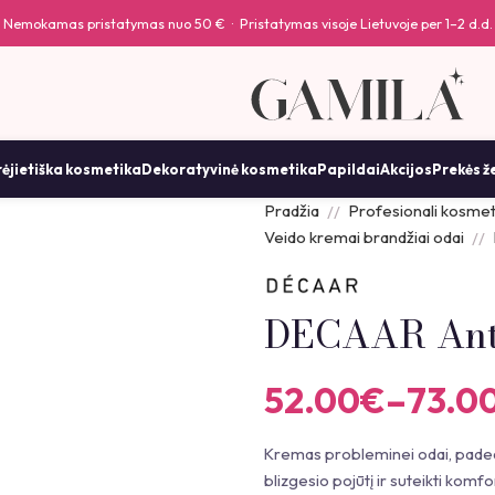
Nemokamas pristatymas nuo 50 € · Pristatymas visoje Lietuvoje per 1–2 d.d.
ėjietiška kosmetika
Dekoratyvinė kosmetika
Papildai
Akcijos
Prekės ž
Pradžia
Profesionali kosmet
Veido kremai brandžiai odai
DECAAR Ant
52.00
€
–
73.0
Kremas probleminei odai, padeda
blizgesio pojūtį ir suteikti komf