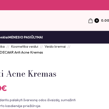
0.0
0
enklai
MĖNESIO PASIŪLYMAI
ika
Kosmetika veidui
Veido kremai
DECAAR Anti Acne Kremas
i Acne Kremas
0
€
ntis palaikyti švaresnę odos išvaizdą, sumažinti
orto kasdienėje priežiūroje.