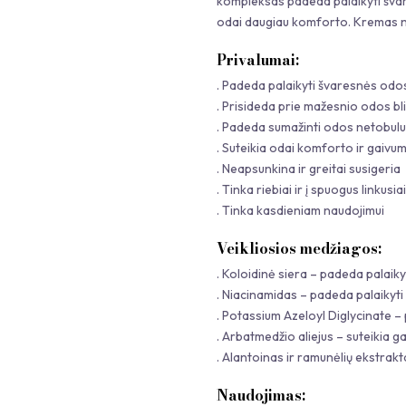
kompleksas padeda palaikyti švare
odai daugiau komforto. Kremas ne
Privalumai:
. Padeda palaikyti švaresnės odos
. Prisideda prie mažesnio odos bl
. Padeda sumažinti odos netob
. Suteikia odai komforto ir gaivum
. Neapsunkina ir greitai susigeria
. Tinka riebiai ir į spuogus linkusia
. Tinka kasdieniam naudojimui
Veikliosios medžiagos:
. Koloidinė siera – padeda palaik
. Niacinamidas – padeda palaikyti
. Potassium Azeloyl Diglycinate –
. Arbatmedžio aliejus – suteikia 
. Alantoinas ir ramunėlių ekstrakt
Naudojimas: