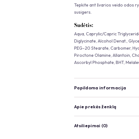
Tepkite ant švarios veido odos ryt
susigers.
Sudėtis:
Aqua, Caprylic/Capric Triglycerid
Diglycinate, Alcohol Denat., Gly
PEG-20 Stearate, Carbomer, Hydro
Piroctone Olamine, Allantoin, Ch
Ascorbyl Phosphate, BHT, Melaleu
Papildoma informacija
Apie prekės ženklą
Atsiliepimai (0)