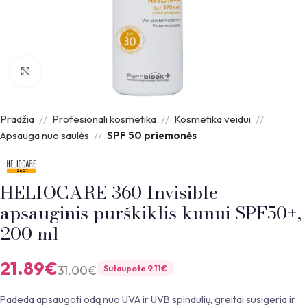
Padidinti nuotrauką
Pradžia
Profesionali kosmetika
Kosmetika veidui
Apsauga nuo saulės
SPF 50 priemonės
HELIOCARE 360 Invisible
apsauginis purškiklis kūnui SPF50+,
200 ml
21.89
€
31.00
€
Sutaupote
9.11
€
Padeda apsaugoti odą nuo UVA ir UVB spindulių, greitai susigeria ir