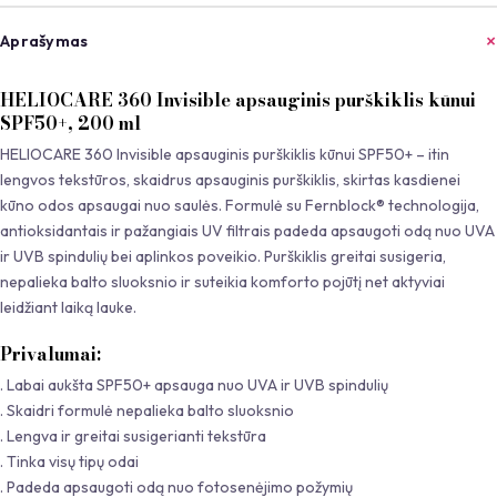
Aprašymas
HELIOCARE 360 Invisible apsauginis purškiklis kūnui
SPF50+, 200 ml
HELIOCARE 360 Invisible apsauginis purškiklis kūnui SPF50+ – itin
lengvos tekstūros, skaidrus apsauginis purškiklis, skirtas kasdienei
kūno odos apsaugai nuo saulės. Formulė su Fernblock® technologija,
antioksidantais ir pažangiais UV filtrais padeda apsaugoti odą nuo UVA
ir UVB spindulių bei aplinkos poveikio. Purškiklis greitai susigeria,
nepalieka balto sluoksnio ir suteikia komforto pojūtį net aktyviai
leidžiant laiką lauke.
Privalumai:
. Labai aukšta SPF50+ apsauga nuo UVA ir UVB spindulių
. Skaidri formulė nepalieka balto sluoksnio
. Lengva ir greitai susigerianti tekstūra
. Tinka visų tipų odai
. Padeda apsaugoti odą nuo fotosenėjimo požymių