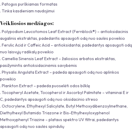
. Patogus purškiamas formatas
. Tinka kasdieniam naudojimui
Veikliosios medžiagos:
. Polypodium Leucotomos Leaf Extract (Fernblock®) – antioksidacinis
augalinis ekstraktas, padedantis apsaugoti odą nuo saulės poveikio
. Ferulic Acid ir Caffeic Acid – antioksidantai, padedantys apsaugoti odą
nuo laisvųjų radikalų poveikio
. Camellia Sinensis Leaf Extract – žaliosios arbatos ekstraktas,
pasižymintis antioksidacinėmis savybėmis
. Physalis Angulata Extract – padeda apsaugoti odą nuo aplinkos
poveikio
. Plankton Extract – padeda puoselėti odos būklę
. Tocopheryl Acetate, Tocopherol ir Ascorbyl Palmitate – vitaminai E ir
C, padedantys apsaugoti odą nuo oksidacinio streso
. Octocrylene, Ethylhexyl Salicylate, Butyl Methoxydibenzoylmethane,
Diethylhexyl Butamido Triazone ir Bis-Ethylhexyloxyphenol
Methoxyphenyl Triazine – plataus spektro UV filtrai, padedantys
apsaugoti odą nuo saulės spindulių