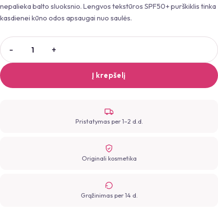
nepalieka balto sluoksnio. Lengvos tekstūros SPF50+ purškiklis tinka
kasdienei kūno odos apsaugai nuo saulės.
Į krepšelį
Pristatymas per 1–2 d.d.
Originali kosmetika
Grąžinimas per 14 d.