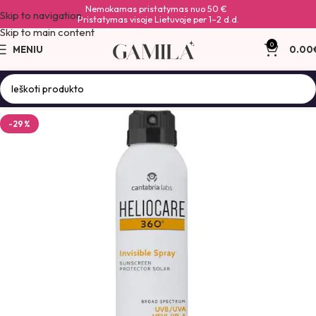
Nemokamas pristatymas nuo 50 €
Skip to navigation
Pristatymas visoje Lietuvoje per 1–2 d.d.
Skip to main content
0
MENIU
0.00
-29%