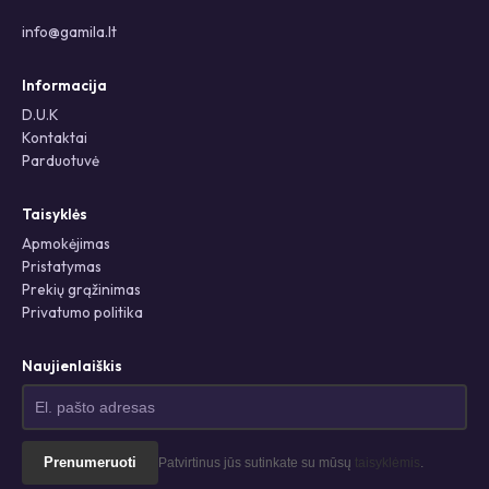
info@gamila.lt
Informacija
D.U.K
Kontaktai
Parduotuvė
Taisyklės
Apmokėjimas
Pristatymas
Prekių grąžinimas
Privatumo politika
Naujienlaiškis
Prenumeruoti
Patvirtinus jūs sutinkate su mūsų
taisyklėmis
.