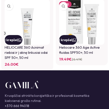
-26%
Į krepšelį
Į krepšelį
HELIOCARE 360 Acnimat
Heliocare 360 Age Active
riebiai ir į aknę linkusiai odai
fluidas SPF50+, 50 ml
SPF 50+, 50 ml
19.49
€
26.49
€
26.00
€
Kruopščiai atrinkta korėjietiška ir profesionali kosmetika
kiekvienai grožio rutinai.
+370 666 94018