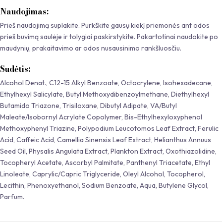
Naudojimas:
Prieš naudojimą suplakite. Purkškite gausų kiekį priemonės ant odos
prieš buvimą saulėje ir tolygiai paskirstykite. Pakartotinai naudokite po
maudynių, prakaitavimo ar odos nusausinimo rankšluosčiu.
Sudėtis:
Alcohol Denat., C12-15 Alkyl Benzoate, Octocrylene, Isohexadecane,
Ethylhexyl Salicylate, Butyl Methoxydibenzoylmethane, Diethylhexyl
Butamido Triazone, Trisiloxane, Dibutyl Adipate, VA/Butyl
Maleate/Isobornyl Acrylate Copolymer, Bis-Ethylhexyloxyphenol
Methoxyphenyl Triazine, Polypodium Leucotomos Leaf Extract, Ferulic
Acid, Caffeic Acid, Camellia Sinensis Leaf Extract, Helianthus Annuus
Seed Oil, Physalis Angulata Extract, Plankton Extract, Oxothiazolidine,
Tocopheryl Acetate, Ascorbyl Palmitate, Panthenyl Triacetate, Ethyl
Linoleate, Caprylic/Capric Triglyceride, Oleyl Alcohol, Tocopherol,
Lecithin, Phenoxyethanol, Sodium Benzoate, Aqua, Butylene Glycol,
Parfum.