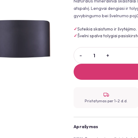
Natūralūs mineraliniai skaistalai 
atspalvį. Lengvai dengiasi ir toly
gyvybingumo bei švelnumo pojūt
Suteikia skaistumo ir švytėjimo.
Švelni spalva tolygiai pasiskirs
Pristatymas per 1–2 d.d.
Aprašymas