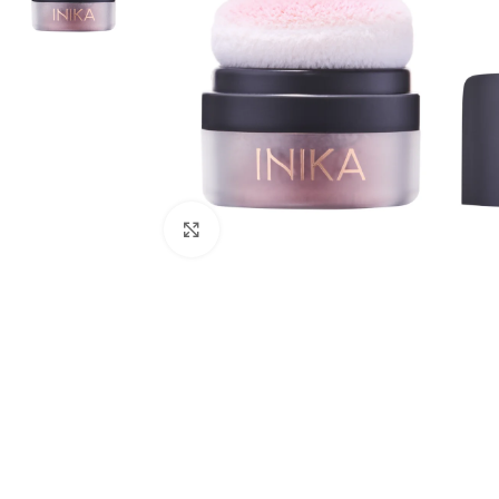
Padidinti nuotrauką