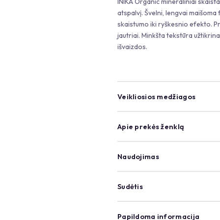
INIKA Organic mineraliniai skaista
atspalvį. Švelni, lengvai maišoma 
skaistumo iki ryškesnio efekto. Prat
jautriai. Minkšta tekstūra užtikrin
išvaizdos.
Veikliosios medžiagos
Apie prekės ženklą
Naudojimas
Sudėtis
Papildoma informacija