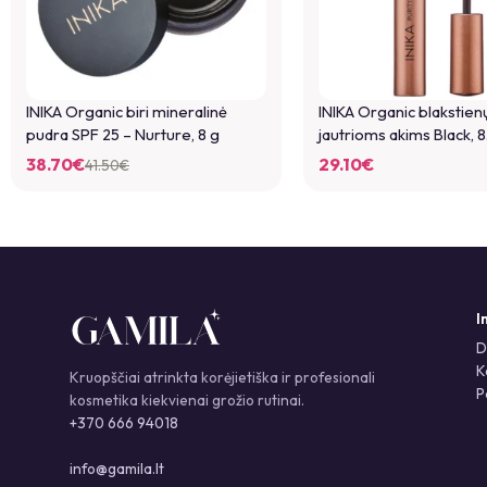
INIKA Organic biri mineralinė
INIKA Organic blakstien
pudra SPF 25 – Nurture, 8 g
jautrioms akims Black, 8
38.70
€
29.10
€
41.50
€
I
D
K
Kruopščiai atrinkta korėjietiška ir profesionali
P
kosmetika kiekvienai grožio rutinai.
+370 666 94018
info@gamila.lt