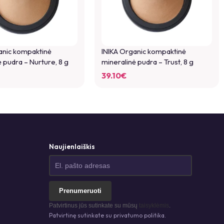
anic kompaktinė
INIKA Organic kompaktinė
 pudra – Nurture, 8 g
mineralinė pudra – Trust, 8 g
39.10
€
Naujienlaiškis
Prenumeruoti
Patvirtinus jūs sutinkate su mūsų
taisyklėmis
.
Patvirtinę sutinkate su privatumo politika.