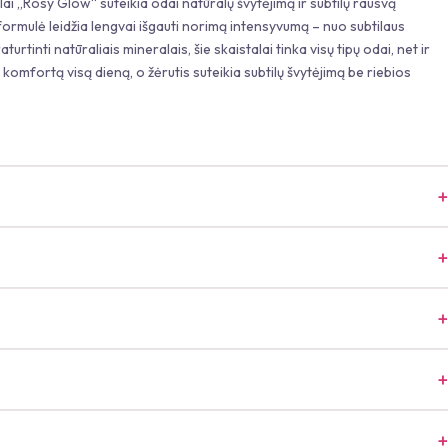
lai „Rosy Glow“ suteikia odai natūralų švytėjimą ir subtilų rausvą
formulė leidžia lengvai išgauti norimą intensyvumą – nuo subtilaus
urtinti natūraliais mineralais, šie skaistalai tinka visų tipų odai, net ir
a komfortą visą dieną, o žėrutis suteikia subtilų švytėjimą be riebios