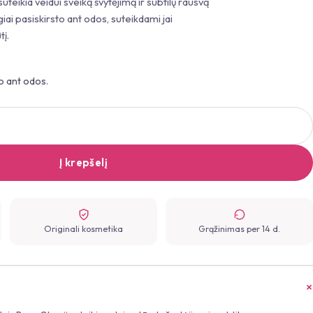
suteikia veidui sveiką švytėjimą ir subtilų rausvą
giai pasiskirsto ant odos, suteikdami jai
į.
to ant odos.
Į krepšelį
Originali kosmetika
Grąžinimas per 14 d.