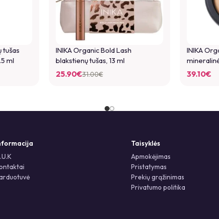
ų tušas
INIKA Organic Bold Lash
INIKA Org
.5 ml
blakstienų tušas, 13 ml
mineralinė
25.90
€
39.10
€
31.00
€
nformacija
Taisyklės
.U.K
Apmokėjimas
ontaktai
Pristatymas
arduotuvė
Prekių grąžinimas
Privatumo politika