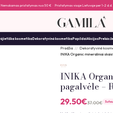
Nemokamas pristatymas nuo 50 € · Pristatymas visoje Lietuvoje per 1–2 d.d.
ėjietiška kosmetika
Dekoratyvinė kosmetika
Papildai
Akcijos
Prekės ž
Pradžia
Dekoratyvinė kosme
INIKA Organic mineraliniai skais
INIKA Organic
pagalvėle – 
29.50
€
Suta
37.00
€