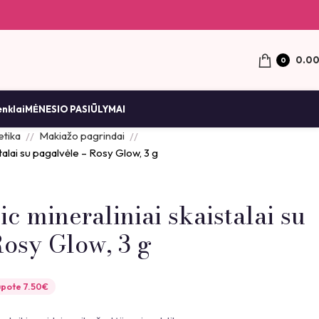
0.0
0
enklai
MĖNESIO PASIŪLYMAI
tika
Makiažo pagrindai
talai su pagalvėle – Rosy Glow, 3 g
 mineraliniai skaistalai su
Rosy Glow, 3 g
upote
7.50
€