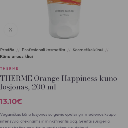
Padidinti nuotrauką
Pradžia
Profesionali kosmetika
Kosmetika kūnui
Kūno prausikliai
THERME
THERME Orange Happiness kūno
losjonas, 200 ml
13.10
€
Veganiškas kūno losjonas su gaiviu apelsinų ir medienos kvapu,
intensyviai drėkinantis ir minkštinantis odą. Greitai susigeria,
nepalieka lipnumo, tinka kasdieniam naudojimui.