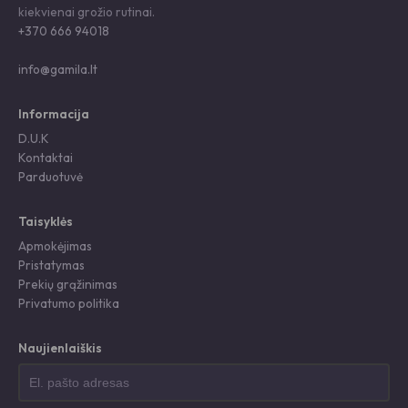
kiekvienai grožio rutinai.
+370 666 94018
info@gamila.lt
Informacija
D.U.K
Kontaktai
Parduotuvė
Taisyklės
Apmokėjimas
Pristatymas
Prekių grąžinimas
Privatumo politika
Naujienlaiškis