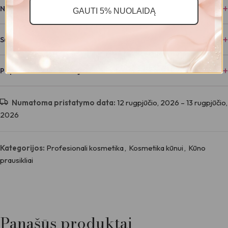
Naudojimas
GAUTI 5% NUOLAIDĄ
Sudėtis
Papildoma informacija
Numatoma pristatymo data:
12 rugpjūčio, 2026 – 13 rugpjūčio,
2026
Kategorijos:
Profesionali kosmetika
,
Kosmetika kūnui
,
Kūno
prausikliai
Panašūs produktai