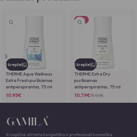
-17%
Į krepšelį
Į krepšelį
THERME Aqua Wellness
THERME Extra Dry
Extra Fresh purškiamas
purškiamas
antiperspirantas, 75 ml
antiperspirantas, 75 ml
10.95
€
10.79
€
13.00
€
Kruopščiai atrinkta korėjietiška ir profesionali kosmetika