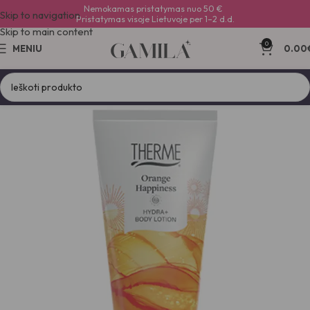
Nemokamas pristatymas nuo 50 €
Skip to navigation
Pristatymas visoje Lietuvoje per 1–2 d.d.
Skip to main content
0
MENIU
0.00