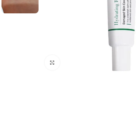
Padidinti nuotrauką