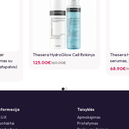
*
Pavadinimas
*
El. paštas
ir
Thesera HydroGlow Cell Rinkinys
Thesera H
emas su
serumas,
125.00
€
160.00
€
atspalvis)
68.90
€
9
Noriu savo interneto naršyklėje
nebereiktų įvesti iš naujo, kai ki
You have to be logged in to be ab
nformacija
Taisyklės
.U.K
Apmokėjimas
ontaktai
Pristatymas