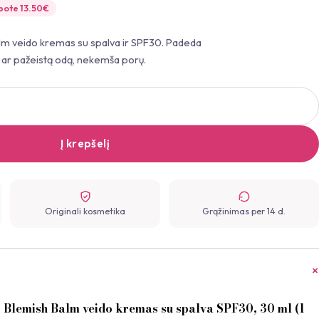
pote
13.50
€
lm veido kremas su spalva ir SPF30. Padeda
ą ar pažeistą odą, nekemša porų.
Į krepšelį
Originali kosmetika
Grąžinimas per 14 d.
 Blemish Balm veido kremas su spalva SPF30, 30 ml (1