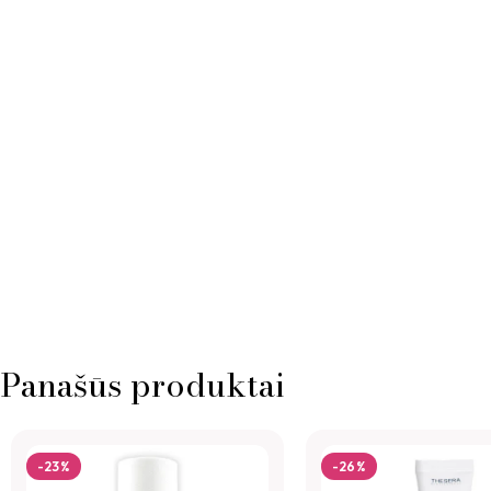
Panašūs produktai
-23%
-26%