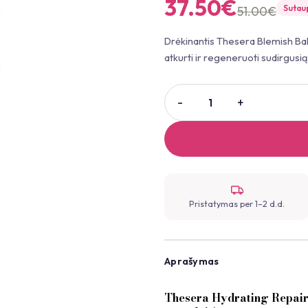
37.50
€
Sutau
51.00
€
Drėkinantis Thesera Blemish Ba
atkurti ir regeneruoti sudirgusi
Pristatymas per 1–2 d.d.
Aprašymas
Thesera Hydrating Repair