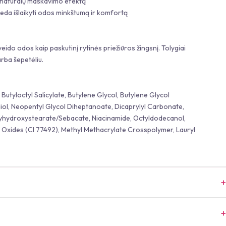
ia natūralų maskavimo efektą
eda išlaikyti odos minkštumą ir komfortą
veido odos kaip paskutinį rytinės priežiūros žingsnį. Tolygiai
arba šepetėliu.
Butyloctyl Salicylate, Butylene Glycol, Butylene Glycol
ol, Neopentyl Glycol Diheptanoate, Dicaprylyl Carbonate,
lyhydroxystearate/Sebacate, Niacinamide, Octyldodecanol,
on Oxides (CI 77492), Methyl Methacrylate Crosspolymer, Lauryl