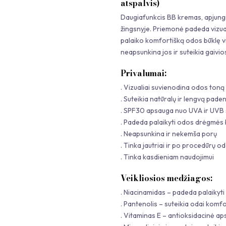
atspalvis)
Daugiafunkcis BB kremas, apjungi
žingsnyje. Priemonė padeda vizual
palaiko komfortišką odos būklę vi
neapsunkina jos ir suteikia gaivi
Privalumai:
. Vizualiai suvienodina odos toną
. Suteikia natūralų ir lengvą pad
. SPF30 apsauga nuo UVA ir UVB 
. Padeda palaikyti odos drėgmės
. Neapsunkina ir nekemša porų
. Tinka jautriai ir po procedūrų od
. Tinka kasdieniam naudojimui
Veikliosios medžiagos:
. Niacinamidas – padeda palaikyti
. Pantenolis – suteikia odai komfo
. Vitaminas E – antioksidacinė a