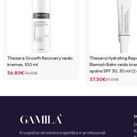
Thesera Growth Recovery veido
Thesera Hydrating Repa
kremas, 100 ml
Blemish Balm veido kr
spalva SPF 30, 30 ml (2 
56.80
€
74.00
€
37.50
€
51.00
€
I
D
K
Kruopščiai atrinkta korėjietiška ir profesionali