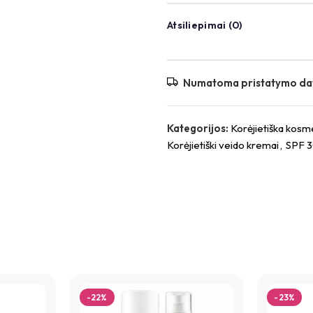
Atsiliepimai (0)
Atsiliepimai
Numatoma pristatymo da
Atsiliepimų dar nėra.
Būkite pirmas aprašęs “Th
Kategorijos:
Korėjietiška kosm
spalva SPF 30, 30 ml (1 ats
Korėjietiški veido kremai
,
SPF 3
El. pašto adresas nebus skelbiam
*
Jūsų įvertinimas
*
Jūsų atsiliepimas
-22%
-23%