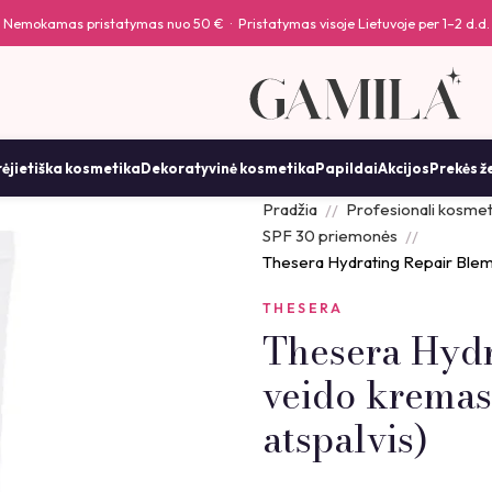
Nemokamas pristatymas nuo 50 € · Pristatymas visoje Lietuvoje per 1–2 d.d.
ėjietiška kosmetika
Dekoratyvinė kosmetika
Papildai
Akcijos
Prekės ž
Pradžia
Profesionali kosmet
SPF 30 priemonės
Thesera Hydrating Repair Blemi
THESERA
Thesera Hydr
veido kremas 
atspalvis)