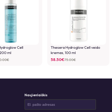
ydroglow Cell
Thesera Hydroglow Cell veido
 200 ml
kremas, 100 ml
58.50
€
0.00
€
75.00
€
 išsaugoti vardą, el. pašto adresą ir interneto puslapį, kad jų
tą kartą vėl norėsiu parašyti komentarą.
le to add photos to your review.
Naujienlaiškis