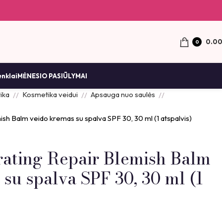
0.0
0
enklai
MĖNESIO PASIŪLYMAI
ika
Kosmetika veidui
Apsauga nuo saulės
sh Balm veido kremas su spalva SPF 30, 30 ml (1 atspalvis)
ating Repair Blemish Balm
su spalva SPF 30, 30 ml (1