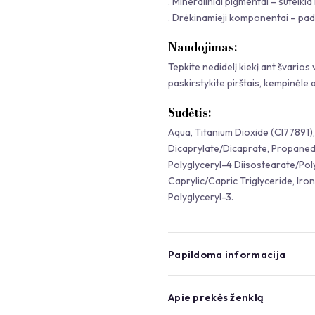
. Mineraliniai pigmentai – suteik
. Drėkinamieji komponentai – pad
Naudojimas:
Tepkite nedidelį kiekį ant švarios 
paskirstykite pirštais, kempinėle 
Sudėtis:
Aqua, Titanium Dioxide (CI77891), 
Dicaprylate/Dicaprate, Propanedi
Polyglyceryl-4 Diisostearate/Po
Caprylic/Capric Triglyceride, Ir
Polyglyceryl-3.
Papildoma informacija
Apie prekės ženklą