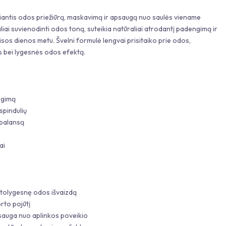
antis odos priežiūrą, maskavimą ir apsaugą nuo saulės viename
iai suvienodinti odos toną, suteikia natūraliai atrodantį padengimą ir
sos dienos metu. Švelni formulė lengvai prisitaiko prie odos,
os bei lygesnės odos efektą.
engimą
spindulių
 balansą
ai
 tolygesnę odos išvaizdą
rto pojūtį
psauga nuo aplinkos poveikio