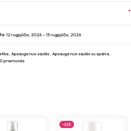
ta:
12 rugpjūčio, 2026 – 13 rugpjūčio, 2026
esera Hydrating Repair Blemish Balm veido kremas su
etika
,
Apsauga nuo saulės
,
Apsauga nuo saulės su spalva
,
palvis)”
0 priemonės
*
as.
Būtini laukeliai pažymėti
-22%