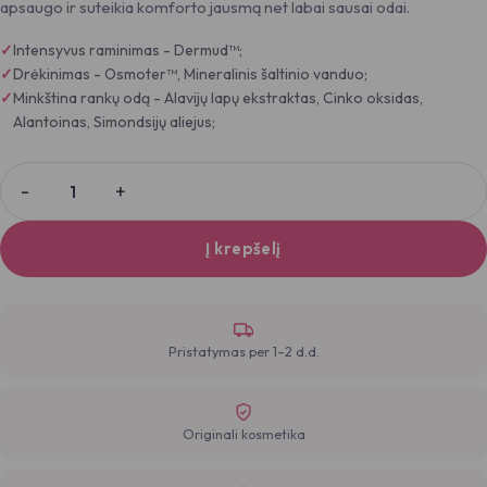
apsaugo ir suteikia komforto jausmą net labai sausai odai.
Intensyvus raminimas - Dermud™;
Drėkinimas - Osmoter™, Mineralinis šaltinio vanduo;
Minkština rankų odą - Alavijų lapų ekstraktas, Cinko oksidas,
Alantoinas, Simondsijų aliejus;
Į krepšelį
Pristatymas per 1–2 d.d.
Originali kosmetika