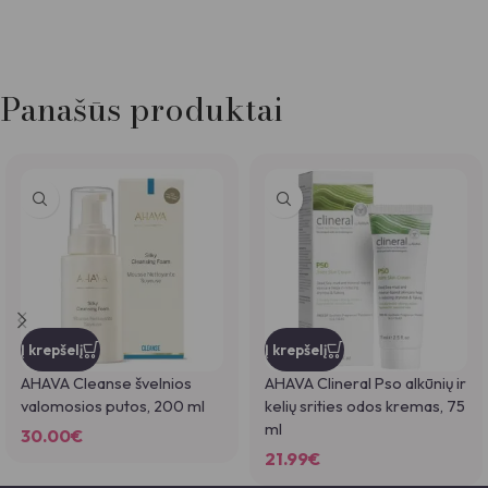
*
Jūsų atsiliepimas
Panašūs produktai
*
Pavadinimas
Į krepšelį
Į krepšelį
*
El. paštas
AHAVA Cleanse švelnios
AHAVA Clineral Pso alkūnių ir
valomosios putos, 200 ml
kelių srities odos kremas, 75
ml
30.00
€
21.99
€
Noriu savo interneto naršyklėje išsaugoti vardą, el. pašto adresą ir