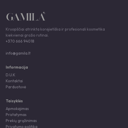
interneto puslapį, kad jų nebereiktų įvesti iš naujo, kai kitą kartą vėl
norėsiu parašyti komentarą.
You have to be logged in to be able to add photos to your review.
Kruopščiai atrinkta korėjietiška ir profesionali kosmetika
kiekvienai grožio rutinai.
+370 666 94018
info@gamila.lt
Informacija
D.U.K
Kontaktai
Parduotuvė
Taisyklės
Apmokėjimas
Pristatymas
Prekių grąžinimas
Privatumo politika