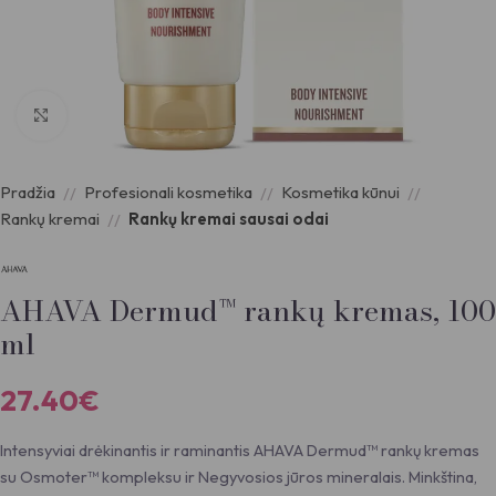
Padidinti nuotrauką
Pradžia
Profesionali kosmetika
Kosmetika kūnui
Rankų kremai
Rankų kremai sausai odai
AHAVA Dermud™ rankų kremas, 100
ml
27.40
€
Intensyviai drėkinantis ir raminantis AHAVA Dermud™ rankų kremas
su Osmoter™ kompleksu ir Negyvosios jūros mineralais. Minkština,