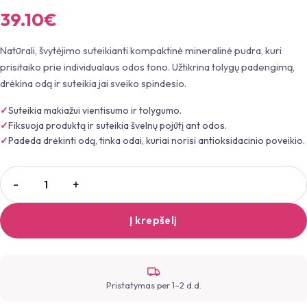
39.10
€
Natūrali, švytėjimo suteikianti kompaktinė mineralinė pudra, kuri
prisitaiko prie individualaus odos tono. Užtikrina tolygų padengimą,
drėkina odą ir suteikia jai sveiko spindesio.
Suteikia makiažui vientisumo ir tolygumo.
Fiksuoja produktą ir suteikia švelnų pojūtį ant odos.
Padeda drėkinti odą, tinka odai, kuriai norisi antioksidacinio poveikio.
Į krepšelį
Pristatymas per 1–2 d.d.