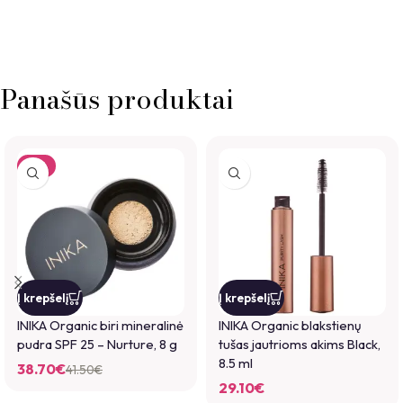
Panašūs produktai
-7%
Į krepšelį
Į krepšelį
INIKA Organic biri mineralinė
INIKA Organic blakstienų
pudra SPF 25 – Nurture, 8 g
tušas jautrioms akims Black,
8.5 ml
38.70
€
41.50
€
29.10
€