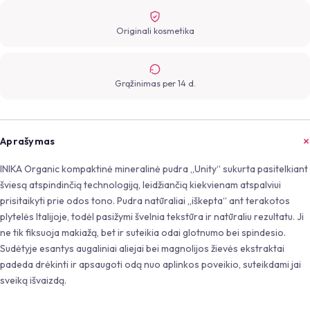
Originali kosmetika
Grąžinimas per 14 d.
Aprašymas
INIKA Organic kompaktinė mineralinė pudra „Unity“ sukurta pasitelkiant
šviesą atspindinčią technologiją, leidžiančią kiekvienam atspalviui
prisitaikyti prie odos tono. Pudra natūraliai „iškepta“ ant terakotos
plytelės Italijoje, todėl pasižymi švelnia tekstūra ir natūraliu rezultatu. Ji
ne tik fiksuoja makiažą, bet ir suteikia odai glotnumo bei spindesio.
Sudėtyje esantys augaliniai aliejai bei magnolijos žievės ekstraktai
padeda drėkinti ir apsaugoti odą nuo aplinkos poveikio, suteikdami jai
sveiką išvaizdą.