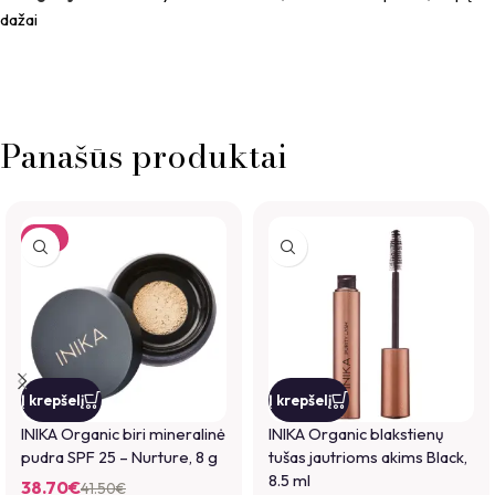
dažai
Panašūs produktai
-7%
Į krepšelį
Į krepšelį
INIKA Organic biri mineralinė
INIKA Organic blakstienų
pudra SPF 25 – Nurture, 8 g
tušas jautrioms akims Black,
8.5 ml
38.70
€
41.50
€