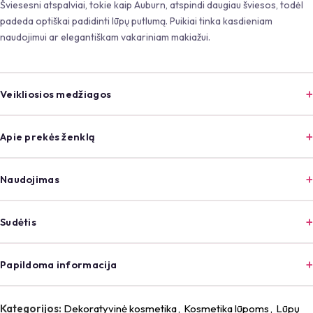
Šviesesni atspalviai, tokie kaip Auburn, atspindi daugiau šviesos, todėl
padeda optiškai padidinti lūpų putlumą. Puikiai tinka kasdieniam
naudojimui ar elegantiškam vakariniam makiažui.
Veikliosios medžiagos
Apie prekės ženklą
Naudojimas
Sudėtis
Papildoma informacija
Kategorijos:
Dekoratyvinė kosmetika
,
Kosmetika lūpoms
,
Lūpų