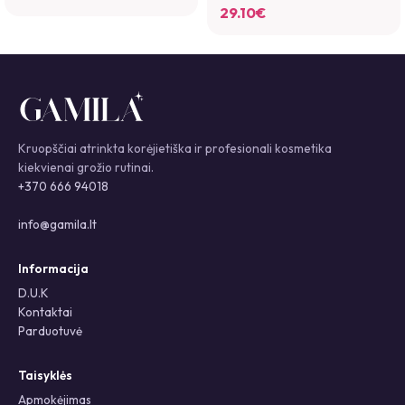
29.10
€
Kruopščiai atrinkta korėjietiška ir profesionali kosmetika
kiekvienai grožio rutinai.
+370 666 94018
info@gamila.lt
Informacija
D.U.K
Kontaktai
Parduotuvė
Taisyklės
Apmokėjimas