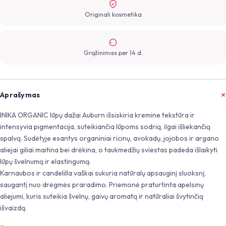
Originali kosmetika
Grąžinimas per 14 d.
Aprašymas
INIKA ORGANIC lūpų dažai Auburn išsiskiria kremine tekstūra ir
intensyvia pigmentacija, suteikiančia lūpoms sodrią, ilgai išliekančią
spalvą. Sudėtyje esantys organiniai ricinų, avokadų, jojobos ir argano
aliejai giliai maitina bei drėkina, o taukmedžių sviestas padeda išlaikyti
lūpų švelnumą ir elastingumą.
Karnaubos ir candelilla vaškai sukuria natūralų apsauginį sluoksnį,
saugantį nuo drėgmės praradimo. Priemonė praturtinta apelsinų
aliejumi, kuris suteikia švelnų, gaivų aromatą ir natūraliai švytinčią
išvaizdą.