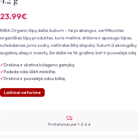
4.2 g
23.99
€
INIKA Organic lūpų dažai Auburn – tai prabangus, sertifikuotas
organiškas lūpų produktas, kuris maitina, drėkina ir apsaugo lūpas,
suteikdamas joms sodrų, natūraliai šiltą atspalvį. Sukurti iš ekologiškų
augalinių aliejų ir sviestų, šie dažai ne tik gražina, bet ir puoselėja odą.
Drėkina ir skatina kolageno gamybą.
Padeda odai išlikti minkštai.
Drėkina ir puoselėja odos būklę.
Laikinai neturime
Pristatymas per 1–2 d.d.