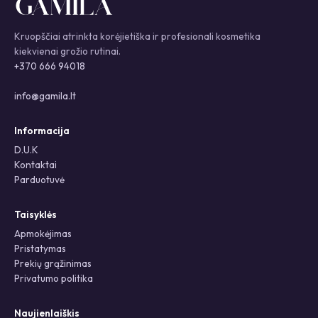
Kruopščiai atrinkta korėjietiška ir profesionali kosmetika
kiekvienai grožio rutinai.
+370 666 94018
info@gamila.lt
Informacija
D.U.K
Kontaktai
Parduotuvė
Taisyklės
Apmokėjimas
Pristatymas
Prekių grąžinimas
Privatumo politika
Naujienlaiškis