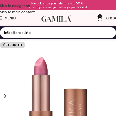
Nemokamas pristatymas nuo 50 €
Skip to navigation
Pristatymas visoje Lietuvoje per 1–2 d.d.
Skip to main content
0
MENIU
0.00
IŠPARDUOTA