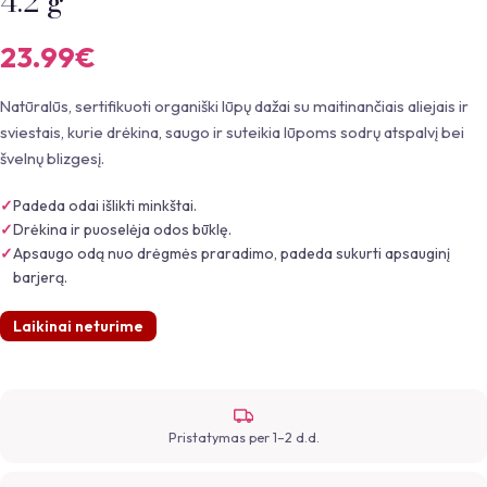
4.2 g
23.99
€
Natūralūs, sertifikuoti organiški lūpų dažai su maitinančiais aliejais ir
sviestais, kurie drėkina, saugo ir suteikia lūpoms sodrų atspalvį bei
švelnų blizgesį.
Padeda odai išlikti minkštai.
Drėkina ir puoselėja odos būklę.
Apsaugo odą nuo drėgmės praradimo, padeda sukurti apsauginį
barjerą.
Laikinai neturime
Pristatymas per 1–2 d.d.