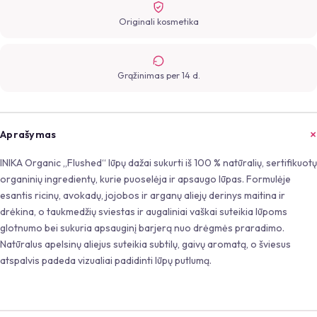
Originali kosmetika
Grąžinimas per 14 d.
Aprašymas
INIKA Organic „Flushed“ lūpų dažai sukurti iš 100 % natūralių, sertifikuotų
organinių ingredientų, kurie puoselėja ir apsaugo lūpas. Formulėje
esantis ricinų, avokadų, jojobos ir arganų aliejų derinys maitina ir
drėkina, o taukmedžių sviestas ir augaliniai vaškai suteikia lūpoms
glotnumo bei sukuria apsauginį barjerą nuo drėgmės praradimo.
Natūralus apelsinų aliejus suteikia subtilų, gaivų aromatą, o šviesus
atspalvis padeda vizualiai padidinti lūpų putlumą.