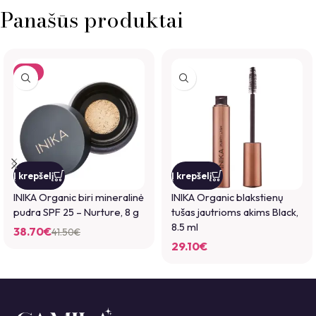
Panašūs produktai
-7%
Į krepšelį
Į krepšelį
INIKA Organic biri mineralinė
INIKA Organic blakstienų
pudra SPF 25 – Nurture, 8 g
tušas jautrioms akims Black,
8.5 ml
38.70
€
41.50
€
29.10
€