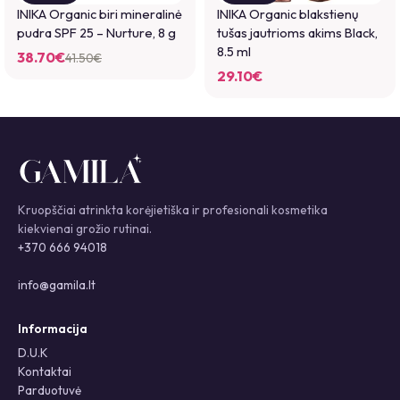
INIKA Organic biri mineralinė
INIKA Organic blakstienų
pudra SPF 25 – Nurture, 8 g
tušas jautrioms akims Black,
8.5 ml
38.70
€
41.50
€
29.10
€
Kruopščiai atrinkta korėjietiška ir profesionali kosmetika
kiekvienai grožio rutinai.
+370 666 94018
info@gamila.lt
Informacija
D.U.K
Kontaktai
Parduotuvė