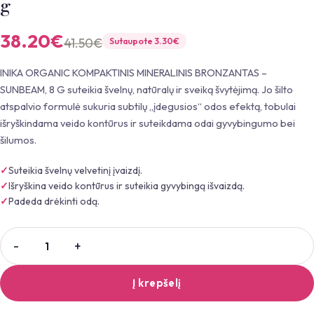
g
38.20
€
41.50
€
Sutaupote
3.30
€
INIKA ORGANIC KOMPAKTINIS MINERALINIS BRONZANTAS –
SUNBEAM, 8 G suteikia švelnų, natūralų ir sveiką švytėjimą. Jo šilto
atspalvio formulė sukuria subtilų „įdegusios“ odos efektą, tobulai
išryškindama veido kontūrus ir suteikdama odai gyvybingumo bei
šilumos.
Suteikia švelnų velvetinį įvaizdį.
Išryškina veido kontūrus ir suteikia gyvybingą išvaizdą.
Padeda drėkinti odą.
Į krepšelį