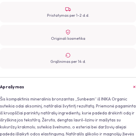
Pristatymas per 1–2 d.d.
Originali kosmetika
Grąžinimas per 14 d.
Aprašymas
Šis kompaktinis mineralinis bronzantas „Sunbeam“ iš INIKA Organic
suteikia odai aksominį, natūraliai švytintį rezultatą. Priemonė pagaminta
iš kruopščiai parinktų natūralių ingredientų, kurie padeda drėkinti odą ir
išryškina jos tekstūrą. Žėrutis, dengtas lauril-lizinu ir maišytas su
kukurūzų krakmolu, suteikia švelnumo, o esteriai bei daržovių aliejai
padeda išlaikyti odos elastingumą. Natūralūs glikolio ir magnolijų žievės