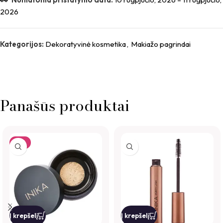
2026
Kategorijos:
Dekoratyvinė kosmetika
,
Makiažo pagrindai
Panašūs produktai
-7%
Į krepšelį
Į krepšelį