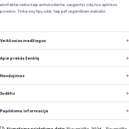
ekstraktai veikia kaip antioksidantai, saugantys odą nuo aplinkos
poveikio. Tinka visų tipų odai, taip pat veganiškam makiažui.
Veikliosios medžiagos
Apie prekės ženklą
Naudojimas
Sudėtis
Papildoma informacija
Numatoma pristatymo data:
10 rugpjūčio, 2026 – 11 rugpjūčio,