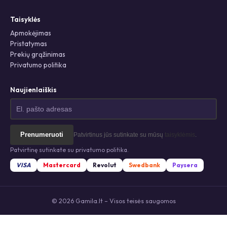
Taisyklės
Apmokėjimas
Pristatymas
Prekių grąžinimas
Privatumo politika
Naujienlaiškis
Prenumeruoti
Patvirtinus jūs sutinkate su mūsų
taisyklėmis
.
Patvirtinę sutinkate su privatumo politika.
VISA
Mastercard
Revolut
Swedbank
Paysera
© 2026 Gamila.lt – Visos teisės saugomos