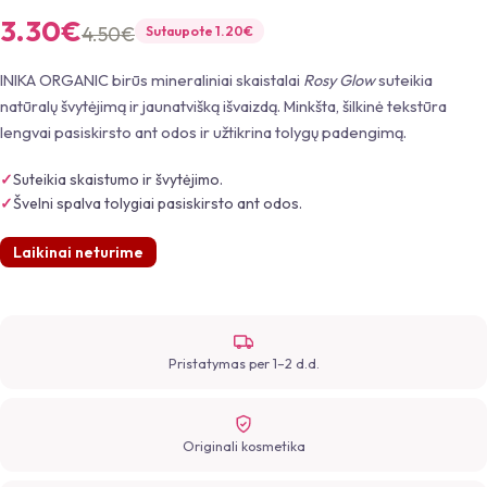
3.30
€
4.50
€
Sutaupote
1.20
€
INIKA ORGANIC birūs mineraliniai skaistalai
Rosy Glow
suteikia
natūralų švytėjimą ir jaunatvišką išvaizdą. Minkšta, šilkinė tekstūra
lengvai pasiskirsto ant odos ir užtikrina tolygų padengimą.
Suteikia skaistumo ir švytėjimo.
Švelni spalva tolygiai pasiskirsto ant odos.
Laikinai neturime
Pristatymas per 1–2 d.d.
Originali kosmetika