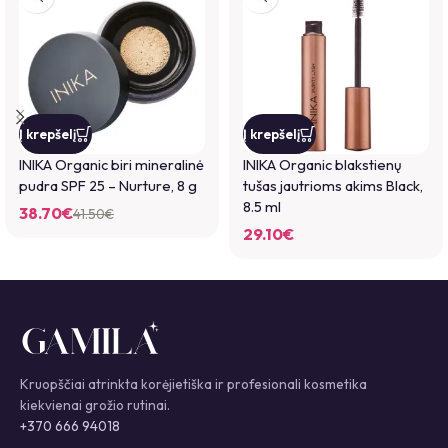
Į krepšelį
Į krepšelį
INIKA Organic biri mineralinė
INIKA Organic blakstienų
pudra SPF 25 – Nurture, 8 g
tušas jautrioms akims Black,
8.5 ml
38.70
€
41.50
€
29.10
€
Kruopščiai atrinkta korėjietiška ir profesionali kosmetika
kiekvienai grožio rutinai.
+370 666 94018