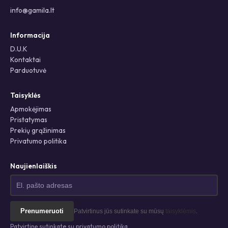
info@gamila.lt
Informacija
D.U.K
Kontaktai
Parduotuvė
Taisyklės
Apmokėjimas
Pristatymas
Prekių grąžinimas
Privatumo politika
Naujienlaiškis
Prenumeruoti
Patvirtinus jūs sutinkate su mūsų
taisyklėmis
.
Patvirtinę sutinkate su privatumo politika.