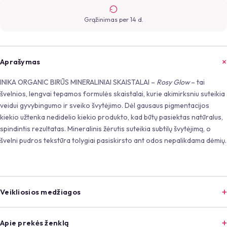
Grąžinimas per 14 d.
Aprašymas
INIKA ORGANIC BIRŪS MINERALINIAI SKAISTALAI –
Rosy Glow
– tai
švelnios, lengvai tepamos formulės skaistalai, kurie akimirksniu suteikia
veidui gyvybingumo ir sveiko švytėjimo. Dėl gausaus pigmentacijos
kiekio užtenka nedidelio kiekio produkto, kad būtų pasiektas natūralus,
spindintis rezultatas. Mineralinis žėrutis suteikia subtilų švytėjimą, o
švelni pudros tekstūra tolygiai pasiskirsto ant odos nepalikdama dėmių.
Veikliosios medžiagos
Apie prekės ženklą