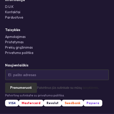
D.U.K
Kontaktai
Parduotuvė
Taisyklės
Apmokėjimas
Pristatymas
Prekių grąžinimas
Privatumo politika
Naujienlaiškis
Prenumeruoti
Patvirtinus jūs sutinkate su mūsų
taisyklėmis
.
Patvirtinę sutinkate su privatumo politika.
VISA
Mastercard
Revolut
Swedbank
Paysera