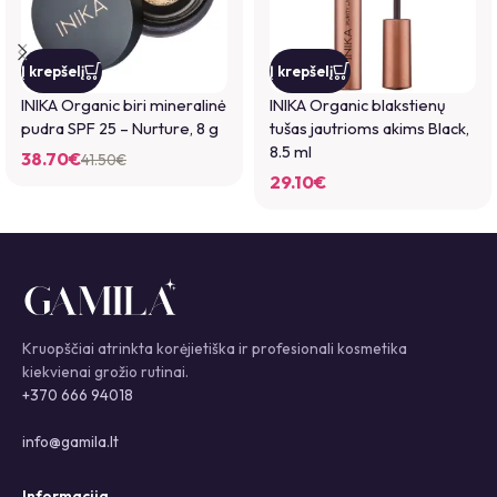
Į krepšelį
Į krepšelį
INIKA Organic biri mineralinė
INIKA Organic blakstienų
pudra SPF 25 – Nurture, 8 g
tušas jautrioms akims Black,
8.5 ml
38.70
€
41.50
€
29.10
€
Kruopščiai atrinkta korėjietiška ir profesionali kosmetika
kiekvienai grožio rutinai.
+370 666 94018
info@gamila.lt
Informacija