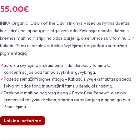
55.00
€
INIKA Organic „Dawn of the Day“ rinkinys – idealus rytinis duetas,
kuris drėkina, apsaugo ir atgaivina odą. Rinkinyje esantis dieninis
kremas maitina ir stiprina odos barjerą, o serumas su vitaminu C ir
Kakadu Plum ekstraktu suteikia švytėjimo bei padeda sumažinti
pigmentaciją.
Suteikia švytėjimo ir skaistumo – dėl didelės vitamino C
koncentracijos oda tampa švytinti ir gyvybinga.
Padeda sumažinti pigmentaciją – Kakadu slyvų ekstraktas padeda
tolyginti odos toną ir sumažinti tamsių dėmių atsiradimą.
Drėkina ir maitina odą visą dieną – Phytofuse Renew™ dieninis
kremas intensyviai drėkina, stiprina odos barjerą ir apsaugo nuo
išsausėjimo.
Laikinai neturime