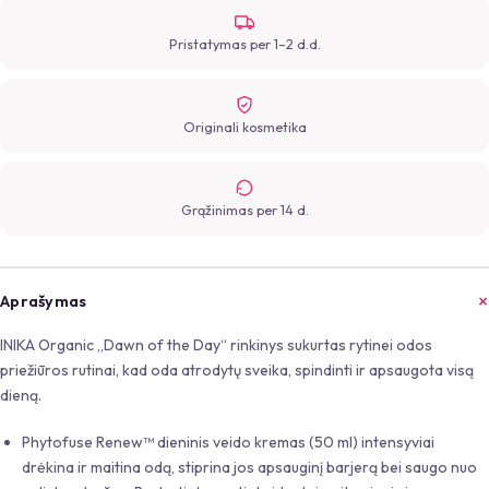
Pristatymas per 1–2 d.d.
Originali kosmetika
Grąžinimas per 14 d.
Aprašymas
INIKA Organic „Dawn of the Day“ rinkinys sukurtas rytinei odos
priežiūros rutinai, kad oda atrodytų sveika, spindinti ir apsaugota visą
dieną.
Phytofuse Renew™ dieninis veido kremas (50 ml) intensyviai
drėkina ir maitina odą, stiprina jos apsauginį barjerą bei saugo nuo