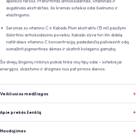
aplinkos taršos. Praturtintas antioksidantais, vitaminais ir
augaliniais ekstraktais, šis kremas suteikia odai švelnumo ir
elastingumo.
Serumas su vitaminu C ir Kakadu Plum ekstraktu (15 ml) pasižymi
išskirtiniu antioksidaciniu poveikiu. Kakadu slyva turi itin didelę
natūralaus vitamino C koncentraciją, padedančią pašviesinti odą,
sumažinti pigmentines dėmes ir skatinti kolageno gamybą.
Šis dviejų žingsnių rinkinys puikiai tinka visų tipų odai – suteikia jai
energijos, skaistumo ir drėgmės nuo pat pirmos dienos.
Veikliosios medžiagos
Apie prekės ženklą
Naudojimas