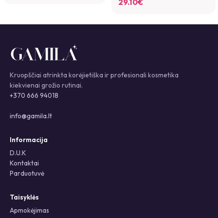
29.10
€
Kruopščiai atrinkta korėjietiška ir profesionali kosmetika
kiekvienai grožio rutinai.
+370 666 94018
info@gamila.lt
Informacija
D.U.K
Kontaktai
Parduotuvė
Taisyklės
Apmokėjimas