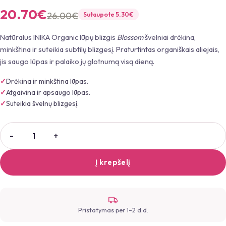
20.70
€
26.00
€
Sutaupote
5.30
€
Natūralus INIKA Organic lūpų blizgis
Blossom
švelniai drėkina,
minkština ir suteikia subtilų blizgesį. Praturtintas organiškais aliejais,
jis saugo lūpas ir palaiko jų glotnumą visą dieną.
Drėkina ir minkština lūpas.
Atgaivina ir apsaugo lūpas.
Suteikia švelnų blizgesį.
Į krepšelį
Pristatymas per 1–2 d.d.