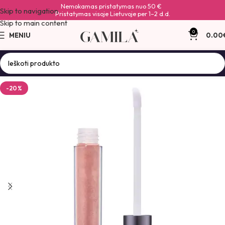
Nemokamas pristatymas nuo 50 €
Skip to navigation
Pristatymas visoje Lietuvoje per 1–2 d.d.
Skip to main content
0
MENIU
0.00
-20%