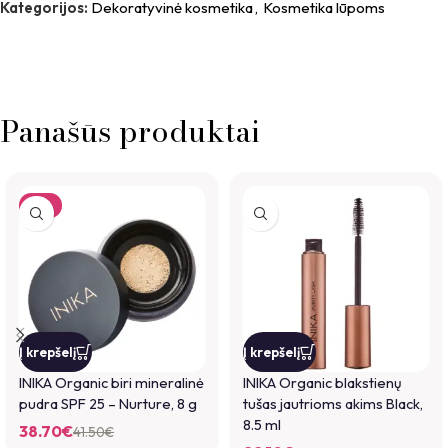
Kategorijos:
Dekoratyvinė kosmetika
,
Kosmetika lūpoms
Panašūs produktai
-7%
Į krepšelį
Į krepšelį
INIKA Organic biri mineralinė
INIKA Organic blakstienų
pudra SPF 25 – Nurture, 8 g
tušas jautrioms akims Black,
8.5 ml
38.70
€
41.50
€