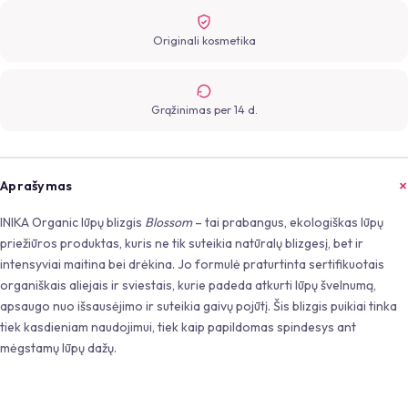
Originali kosmetika
Grąžinimas per 14 d.
Aprašymas
INIKA Organic lūpų blizgis
Blossom
– tai prabangus, ekologiškas lūpų
priežiūros produktas, kuris ne tik suteikia natūralų blizgesį, bet ir
intensyviai maitina bei drėkina. Jo formulė praturtinta sertifikuotais
organiškais aliejais ir sviestais, kurie padeda atkurti lūpų švelnumą,
apsaugo nuo išsausėjimo ir suteikia gaivų pojūtį. Šis blizgis puikiai tinka
tiek kasdieniam naudojimui, tiek kaip papildomas spindesys ant
mėgstamų lūpų dažų.