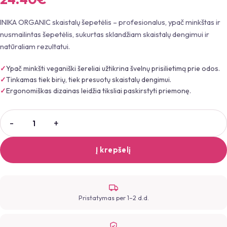
INIKA ORGANIC skaistalų šepetėlis – profesionalus, ypač minkštas ir
nusmailintas šepetėlis, sukurtas sklandžiam skaistalų dengimui ir
natūraliam rezultatui.
Ypač minkšti veganiški šereliai užtikrina švelnų prisilietimą prie odos.
Tinkamas tiek birių, tiek presuotų skaistalų dengimui.
Ergonomiškas dizainas leidžia tiksliai paskirstyti priemonę.
Į krepšelį
Pristatymas per 1–2 d.d.