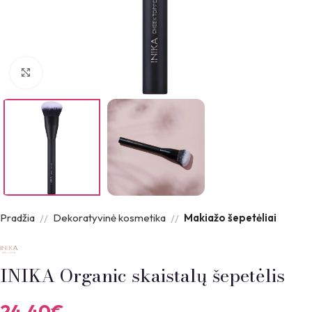
Padidinti nuotrauką
Pradžia
Dekoratyvinė kosmetika
Makiažo šepetėliai
INIKA Organic skaistalų šepetėlis
24.40
€