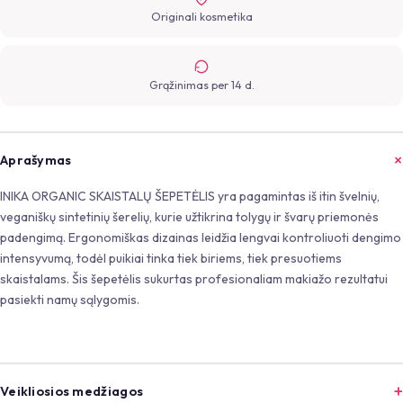
Originali kosmetika
Grąžinimas per 14 d.
Aprašymas
INIKA ORGANIC SKAISTALŲ ŠEPETĖLIS yra pagamintas iš itin švelnių,
veganiškų sintetinių šerelių, kurie užtikrina tolygų ir švarų priemonės
padengimą. Ergonomiškas dizainas leidžia lengvai kontroliuoti dengimo
intensyvumą, todėl puikiai tinka tiek biriems, tiek presuotiems
skaistalams. Šis šepetėlis sukurtas profesionaliam makiažo rezultatui
pasiekti namų sąlygomis.
Veikliosios medžiagos