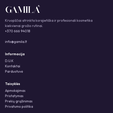
Kruopščiai atrinkta korėjietiška ir profesionali kosmetika
kiekvienai grožio rutinai.
+370 666 94018
info@gamila.lt
Informacija
D.U.K
Kontaktai
Parduotuvė
Taisyklės
Apmokėjimas
Pristatymas
Prekių grąžinimas
Privatumo politika