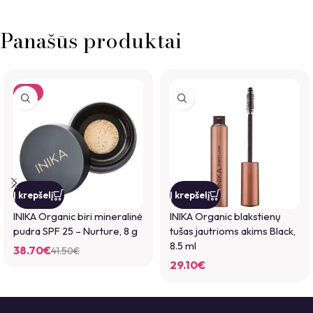
Panašūs produktai
-7%
Į krepšelį
Į krepšelį
INIKA Organic biri mineralinė
INIKA Organic blakstienų
pudra SPF 25 – Nurture, 8 g
tušas jautrioms akims Black,
8.5 ml
38.70
€
41.50
€
29.10
€