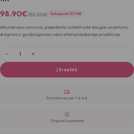
98.90
€
132.00
€
Sutaupote
33.10
€
Atkuriamasis serumas, padedantis suteikti odai daugiau skaistumo,
drėgmės ir gyvybingesnės odos efektą kasdienėje priežiūroje.
Į krepšelį
Pristatymas per 1–2 d.d.
Originali kosmetika