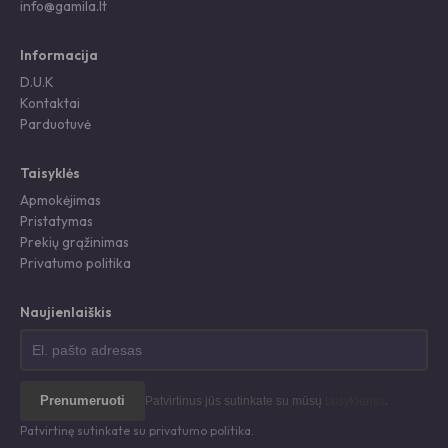
info@gamila.lt
Informacija
D.U.K
Kontaktai
Parduotuvė
Taisyklės
Apmokėjimas
Pristatymas
Prekių grąžinimas
Privatumo politika
Naujienlaiškis
Prenumeruoti
Patvirtinus jūs sutinkate su mūsų
taisyklėmis
.
Patvirtinę sutinkate su privatumo politika.