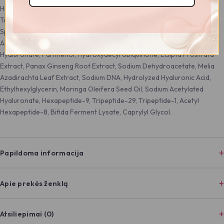
Hexanediol, Aqua, Hydroxyethyl Acrylate/Sodium Acryloyldimethyl
Taurate Copolymer, Ascorbyl Glucoside, Acetic Acid, Hydrolyzed
Sponge, Polyglyceryl-10 Oleate, Caprylic/Capric Triglyceride,
Adenosine, Acetyl Glucosamine, Hydrogenated Lecithin, Sodium
Hyaluronate, Panthenol, Hydroxydecyl Ubiquinone, Eclipta Prostrata
Extract, Panax Ginseng Root Extract, Sodium Dehydroacetate, Melia
Azadirachta Leaf Extract, Sodium DNA, Hydrolyzed Hyaluronic Acid,
Ethylhexylglycerin, Moringa Oleifera Seed Oil, Sodium Acetylated
Hyaluronate, Hexapeptide-9, Tripeptide-29, Tripeptide-1, Acetyl
Hexapeptide-8, Bifida Ferment Lysate, Caprylyl Glycol.
Papildoma informacija
Apie prekės ženklą
Atsiliepimai (0)