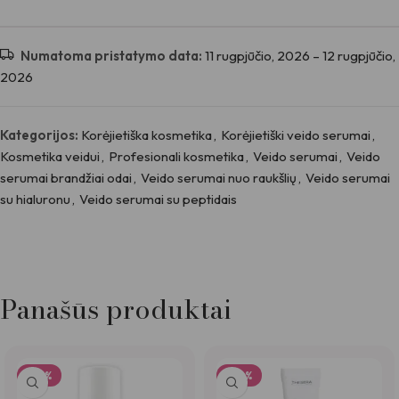
Atsiliepimai
Numatoma pristatymo data:
11 rugpjūčio, 2026 – 12 rugpjūčio,
2026
Atsiliepimų dar nėra.
Būkite pirmas aprašęs “Thesera 7.2 revital cell serumas,
50 ml”
Kategorijos:
Korėjietiška kosmetika
,
Korėjietiški veido serumai
,
*
El. pašto adresas nebus skelbiamas.
Būtini laukeliai pažymėti
Kosmetika veidui
,
Profesionali kosmetika
,
Veido serumai
,
Veido
serumai brandžiai odai
,
Veido serumai nuo raukšlių
,
Veido serumai
*
Jūsų įvertinimas
su hialuronu
,
Veido serumai su peptidais
*
Jūsų atsiliepimas
Panašūs produktai
-23%
-26%