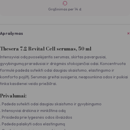
Grąžinimas per 14 d.
Aprašymas
Thesera 7.2 Revital Cell serumas, 50 ml
Intensyviai odą puoselėjantis serumas, skirtas pavargusiai,
gyvybingumą praradusiai ir drėgmės stokojančiai odai. Koncentruota
formulė padeda suteikti odai daugiau skaistumo, elastingumo ir
komforto pojūtį. Serumas greitai susigeria, neapsunkina odos ir puikiai
tinka kasdienei veido priežiūrai.
Privalumai:
. Padeda suteikti odai daugiau skaistumo ir gyvybingumo
. Intensyviai drėkina ir minkština odą
. Prisideda prie lygesnės odos išvaizdos
. Padeda palaikyti odos elastingumą