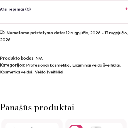
Atsiliepimai (0)
Atsiliepimai
Numatoma pristatymo data:
12 rugpjūčio, 2026 – 13 rugpjūčio,
2026
Atsiliepimų dar nėra.
Būkite pirmas aprašęs “DECAAR Natūralus šveitiklis”
Produkto kodas:
N/A
*
El. pašto adresas nebus skelbiamas.
Būtini laukeliai pažymėti
Kategorijos:
Profesionali kosmetika
,
Enziminiai veido šveitikliai
,
*
Jūsų įvertinimas
Kosmetika veidui
,
Veido šveitikliai
*
Jūsų atsiliepimas
Panašūs produktai