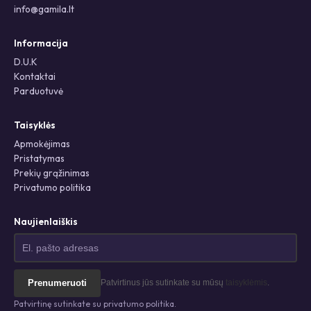
info@gamila.lt
Informacija
D.U.K
Kontaktai
Parduotuvė
Taisyklės
Apmokėjimas
Pristatymas
Prekių grąžinimas
Privatumo politika
Naujienlaiškis
Prenumeruoti
Patvirtinus jūs sutinkate su mūsų
taisyklėmis
.
Patvirtinę sutinkate su privatumo politika.