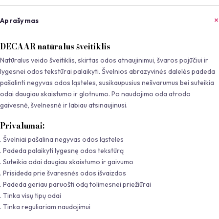
Aprašymas
DECAAR natūralus šveitiklis
Natūralus veido šveitiklis, skirtas odos atnaujinimui, švaros pojūčiui ir
lygesnei odos tekstūrai palaikyti. Švelnios abrazyvinės dalelės padeda
pašalinti negyvas odos ląsteles, susikaupusius nešvarumus bei suteikia
odai daugiau skaistumo ir glotnumo. Po naudojimo oda atrodo
gaivesnė, švelnesnė ir labiau atsinaujinusi.
Privalumai:
. Švelniai pašalina negyvas odos ląsteles
. Padeda palaikyti lygesnę odos tekstūrą
. Suteikia odai daugiau skaistumo ir gaivumo
. Prisideda prie švaresnės odos išvaizdos
. Padeda geriau paruošti odą tolimesnei priežiūrai
. Tinka visų tipų odai
. Tinka reguliariam naudojimui