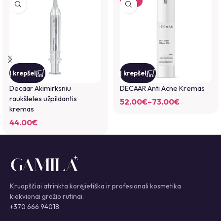
-12%
*
Pavadinimas
*
Į krepšelį
Į krepšelį
El. paštas
Decaar Akimirksniu
DECAAR Anti Acne Kremas
raukšleles užpildantis
52.00
€
–
73.00
€
kremas
Noriu savo interneto naršyklėje išsaugoti vardą, el. pašto adresą ir
44.00
€
interneto puslapį, kad jų nebereiktų įvesti iš naujo, kai kitą kartą vėl
norėsiu parašyti komentarą.
You have to be logged in to be able to add photos to your review.
Kruopščiai atrinkta korėjietiška ir profesionali kosmetika
kiekvienai grožio rutinai.
+370 666 94018