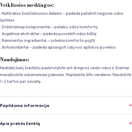
Veikliosios medžiagos:
. Natūralios šveičiamosios dalelės – padeda pašalinti negyvas odos
ląsteles
. Drėkinamieji komponentai – palaiko odos komfortą
. Augaliniai ekstraktai – padeda puoselėti odos būklę
. Raminantys ingredientai – suteikia komforto pojūtį
. Antioksidantai – padeda apsaugoti odą nuo aplinkos poveikio
Naudojimas:
Nedidelį kiekį šveitiklio paskirstykite ant drėgnos veido odos ir švelniai
masažuokite sukamaisiais judesiais. Nuplaukite šiltu vandeniu. Naudokite
1–2 kartus per savaitę.
Papildoma informacija
Apie prekės ženklą