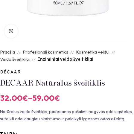
Padidinti nuotrauką
Pradžia
Profesionali kosmetika
Kosmetika veidui
Veido šveitikliai
Enziminiai veido šveitikliai
DECAAR Natūralus šveitiklis
32.00
€
–
59.00
€
Natūralus veido šveitiklis, padedantis pašalinti negyvas odos ląsteles,
suteikti odai daugiau skaistumo ir palaikyti lygesnės odos efektą.
TALPA